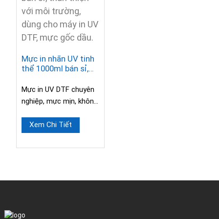
Mực in nhãn UV tinh
thể 1000ml bán sỉ,
thân thiện với môi
trường, dùng cho
Mực in UV DTF chuyên
máy in UV DTF, mực
nghiệp, mực mịn, không
gốc dầu.
dễ làm tắc đầu in, chai
1L. In trực tiếp...
Xem Chi Tiết