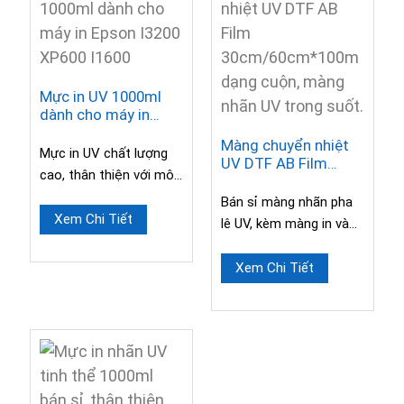
Mực in UV 1000ml
dành cho máy in
Epson I3200 XP600
Màng chuyển nhiệt
I1600
Mực in UV chất lượng
UV DTF AB Film
cao, thân thiện với môi
30cm/60cm*100m
trường, cho hiệu ứng in
dạng cuộn, màng
Bán sỉ màng nhãn pha
nhãn UV trong suốt.
sáng rõ, bền màu...
Xem Chi Tiết
lê UV, kèm màng in và
màng bọc. Có sẵn khổ
30cm hoặc 60cm. ...
Xem Chi Tiết