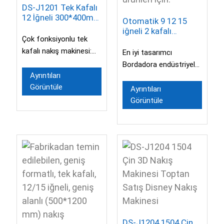
DS-J1201 Tek Kafalı
12 İğneli 300*400mm
Otomatik 9 12 15
Bilgisayarlı Nakış
iğneli 2 kafalı
Makinesi
Çok fonksiyonlu tek
bilgisayarlı nakış
makinesi, kapaklı
kafalı nakış makinesi:
En iyi tasarımcı
tişört ve tekstil
Nakış desenine göre, ...
Bordadora endüstriyel
ürünleri için.
Ayrıntıları
giyim nakış makinesi ve
Görüntüle
nakış aletleri. Şunları
Ayrıntıları
Görüntüle
yaratabilirsiniz...
DS-J1204 1504 Çin