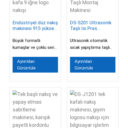
Endüstriyel düz nakış
DS-S201 Ultrasonik
makinesi 915 yüksek
Taşlı Isı Pres
hızlı tekstil kumaş
Makinesi, Sıcak
nakışı 15 kafa 9 iğne
Sabitleme Taşlı
Büyük formatlı
Ultrasonik otomatik
logo nakışı
Montaj Makinesi
kumaşlar ve çoklu seri
sıcak yapıştırma taşlı
üretim için tasarlanmış
makine, otomatik
düz nakış makinesi,
besleme özelliğiyle
Ayrıntıları
Ayrıntıları
Görüntüle
Görüntüle
yaygın olarak
yapıştırma hızını önemli
kullanılmaktadır...
ölçüde artırır...