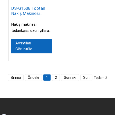
DS-G1508 Toptan
Nakış Makinesi
Şapkalar Yüksek
Kaliteli Disen sekiz
Nakış makinesi
başlıklı Nakış
tedarikçisi, uzun yıllara
Makinesi
dayanan üretim
tecrübesiyle,
Ayrıntıları
Görüntüle
özelleştirilmiş hizmet
desteği sunmaktadır...
Birinci
Önceki
1
2
Sonraki
Son
Toplam 2