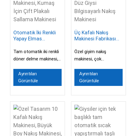
Otomatik İki Renkli
Üç Kafalı Nakış
Yapay Elmas
Makinesi Fabrikası
Makinesi, Kumaş İçin
Düz ​​Giysi Bilgisayarlı
Çift Plakalı Sallama
Nakış Makinesi
Tam otomatik iki renkli
Özel giyim nakış
Makinesi
döner delme makinesi,
makinesi, çok
otomatik delme,
fonksiyonlu bilgisayarlı
laminasyon özelliklerine
nakış makinesi...
Ayrıntıları
Ayrıntıları
Görüntüle
Görüntüle
sahiptir...