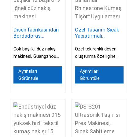
Disen fabrikasından
Özel Tasarım Sıcak
Bordadoras
Yapıştırmalı
endüstriyel çok
Rhinestone Taşlar, 2
başlıklı 12 başlıklı 9
Renkli Otomatik
Çok başlıklı düz nakış
Özel tek renkli desen
iğneli düz nakış
Sallamalı Rhinestone
makinesi, Guangzhou
oluşturma özelliğine
makinesi
Kumaş Tişört
Disen Elektromekanik
sahip, iki farklı renkte
Uygulaması
Ekipman Şirketi
yapay elmas üretebilen
Ayrıntıları
Ayrıntıları
Görüntüle
Görüntüle
tarafından üretilmiştir.
sallama makinesi...