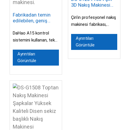
3D Nakış Makinesi
Toptan Satış Disney
Fabrikadan temin
Nakış Makinesi
Çin'in profesyonel nakış
edilebilen, geniş
makinesi fabrikası,
formatlı, tek kafalı,
tekstil, deri ve 3 boyutlu
12/15 iğneli, geniş
DaHao A15 kontrol
alanlı (500*1200
nakış işleyebilmektedir.
Ayrıntıları
sistemini kullanan, tek
mm) nakış makinesi.
Görüntüle
...
kafalı geniş formatlı
bilgisayarlı nakış
Ayrıntıları
Görüntüle
makinesi, genellikle şu
amaçlarla kullanılır...