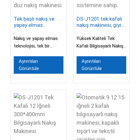
Tek başlı nakış ve
DS-J1201 tek kafalı
yapay elmas
nakış makinesi, giyim
sabitleme makinesi,
logosu nakışı için
karışık payetli
bilgisayar işletim
Nakış ve yapay elmas
Yüksek Kaliteli Tek
kordonlu düz nakış
sistemine sahip.
teknolojisi, tek bir
Kafalı Bilgisayarlı Nakış
makinesi
makinenin iki makinenin
Makinesi, 9/12/15 İğne
yerini almasını sağlar.
Seçeneğiyle, Şapka,
Ayrıntıları
Ayrıntıları
Görüntüle
Görüntüle
Kolayca gerçekleştirin...
Tişört vb. Uygulamalar
İçin Uygundur...