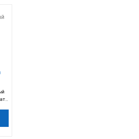
й
ый
ат.
ма,
ь