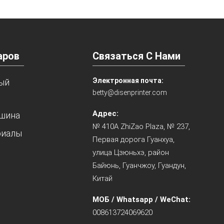
аров
Связаться С Нами
Электронная почта:
ый
betty@disenprinter.com
Адрес:
шина
№ 410A ZhiZao Plaza, № 237,
риалы
Первая дорога Гуанхуа,
улица Цзюньхэ, район
Байюнь, Гуанчжоу, Гуандун,
Китай
МОБ / Whatsapp / WeChat:
008613724069620