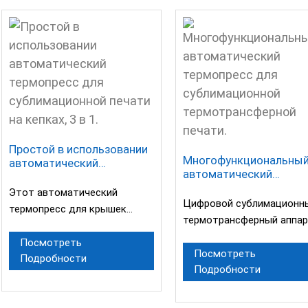
Простой в использовании
Многофункциональны
автоматический
автоматический
термопресс для
термопресс для
сублимационной печати
Этот автоматический
сублимационной
на кепках, 3 в 1.
Цифровой сублимационн
термопресс для крышек
термотрансферной
термотрансферный аппар
специально разработан для
печати.
Имеет три
термопереноса на
Посмотреть
предустановленных режи
Посмотреть
Подробности
криволинейные
Подробности
что позволяет сократит
поверхности...
время на отладку...