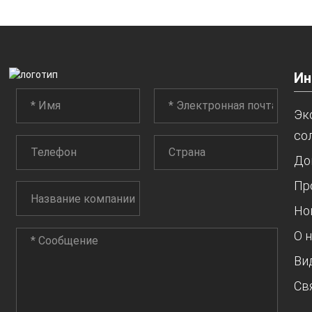
DTF и ламинатором Crys...
Ин
Эк
со
До
Пр
Но
О 
Ви
Св