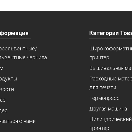
формация
Категории Тов
осольвентные/
Широкоформатн
львентные чернила
принтер
м
Вышивальная ма
одукты
Расходные мате
для печати
вости
Термопресс
нас
Другая машина
део
Цилиндрический
язаться с нами
принтер