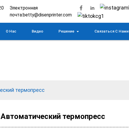
20
Электронная
почта:
betty@disenprinter.com
О Нас
Видео
Решение
Связаться С Нами
еский термопресс
Автоматический термопресс