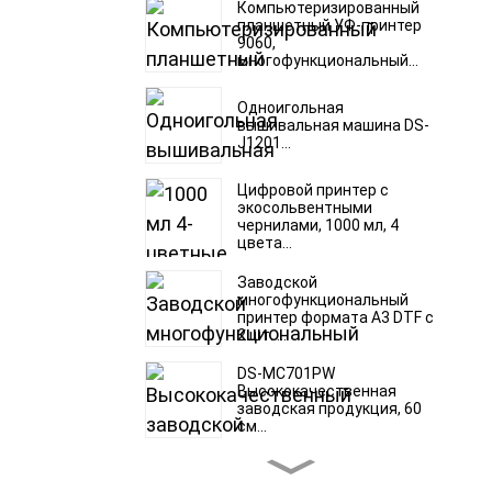
Компьютеризированный
планшетный УФ-принтер
9060,
многофункциональный...
Одноигольная
вышивальная машина DS-
J1201...
Цифровой принтер с
экосольвентными
чернилами, 1000 мл, 4
цвета...
Заводской
многофункциональный
принтер формата A3 DTF с
2 шт. ...
DS-MC701PW
Высококачественная
заводская продукция, 60
см...
УФ-принтер DS-HY300W
формата A3 с функцией