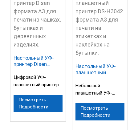
Настольный УФ-
принтер Disen
Настольный УФ-
формата A3 для
планшетный
печати на чашках,
Цифровой УФ-
принтер DS-H3042
бутылках и
формата A3 для
планшетный принтер
Небольшой
деревянных
печати на этикетках
— это
планшетный УФ-
изделиях.
и наклейках на
высокотехнологичный
Посмотреть
принтер,
бутылки.
Подробности
полноцветный
высокоскоростная
Посмотреть
цифровой принтер, не
Подробности
печать. Может
требующий печатной
печатать на чехлах
формы,
для мобильных
использующий УФ-
телефонов, пластике,