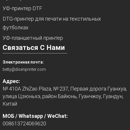
УФ-принтер DTF
DTG-принтер для печати на текстильных
футболках
УФ-планшетный принтер
Связаться С Нами
Электронная почта:
betty@disenprinter.com
Адрес:
№ 410A ZhiZao Plaza, № 237, Первая дорога Гуанхуа,
улица Цзюньхэ, район Байюнь, Гуанчжоу, Гуандун,
Китай
МОБ / Whatsapp / WeChat:
008613724069620