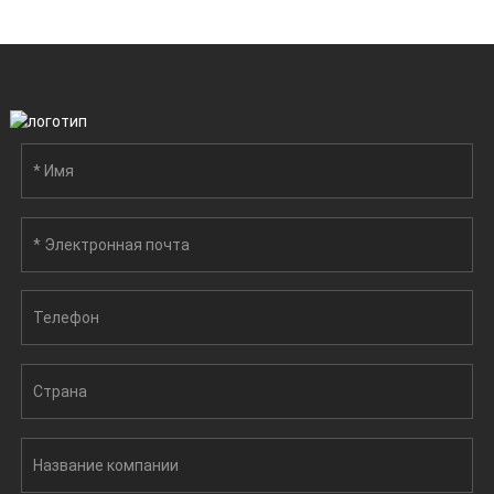
излучение...
ручках, стекле, бумаге
и т.д.