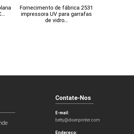
plana
Fornecimento de fábrica 2531
..
impressora UV para garrafas
de vidro...
Máquina de 
de 60 cm pa
de eti
Contate-Nos
E-mail:
betty@disenprinter.com
ande
Endereço: