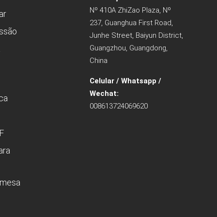
Nº 410A ZhiZao Plaza, Nº
ar
237, Guanghua First Road,
essão
Junhe Street, Baiyun District,
a
Guangzhou, Guangdong,
China
Celular / Whatsapp /
Wechat:
ica
008613724069620
F
ara
 mesa