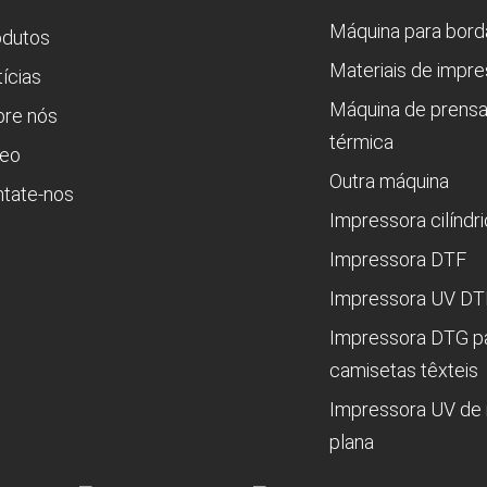
Máquina para bord
odutos
Materiais de impr
ícias
Máquina de prens
bre nós
térmica
deo
Outra máquina
tate-nos
Impressora cilíndr
Impressora DTF
Impressora UV DT
Impressora DTG p
camisetas têxteis
Impressora UV de
plana