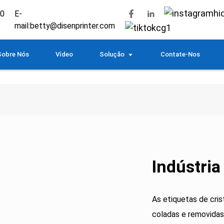
20
E-
mail:
betty@disenprinter.com
Sobre Nós
Vídeo
Solução
Contate-Nos
Indústria
As etiquetas de cris
coladas e removidas