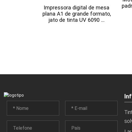
padr
Impressora digital de mesa
plana A1 de grande formato,
jato de tinta UV 6090 ...
In
Tin
sol
Lar