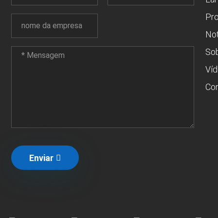
Pr
Not
So
Ví
Con
Enviar