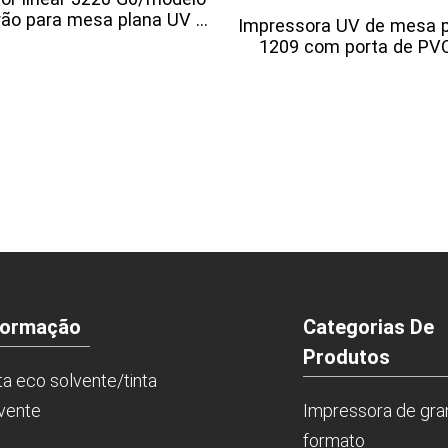
ão para mesa plana UV ...
Impressora UV de mesa 
1209 com porta de PVC.
formação
Categorias De
Produtos
ta eco solvente/tinta
vente
Impressora de gr
formato