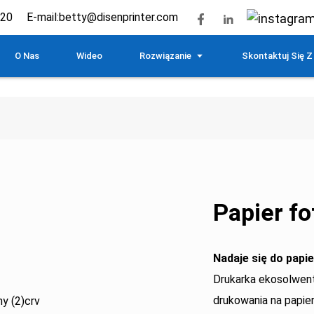
620
E-mail:
betty@disenprinter.com
O Nas
Wideo
Rozwiązanie
Skontaktuj Się Z
Papier fo
Nadaje się do papi
Drukarka ekosolwe
drukowania na papie