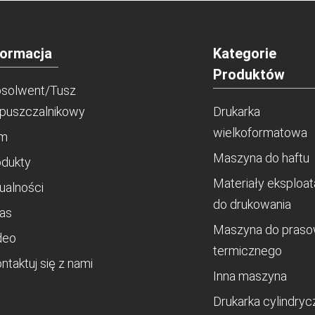
formacja
Kategorie
Produktów
osolwent/Tusz
puszczalnikowy
Drukarka
wielkoformatowa
m
Maszyna do haftu
dukty
Materiały eksploa
ualności
do drukowania
as
Maszyna do praso
deo
termicznego
ntaktuj się z nami
Inna maszyna
Drukarka cylindryc