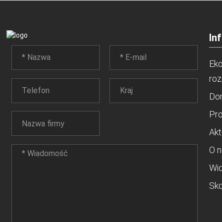
In
Ek
roz
Do
Pro
Akt
O n
Wi
Sko