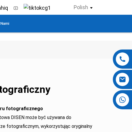
Polish
 Nami
tograficzny
+86 13724069620
eru fotograficznego
ntowa DISEN może być używana do
rze fotograficznym, wykorzystując oryginalny