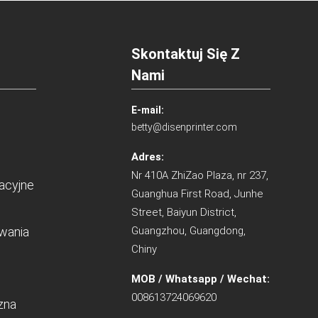
Skontaktuj Się Z
Nami
E-mail:
betty@disenprinter.com
Adres:
Nr 410A ZhiZao Plaza, nr 237,
tacyjne
Guanghua First Road, Junhe
Street, Baiyun District,
wania
Guangzhou, Guangdong,
Chiny
MOB / Whatsapp / Wechat:
008613724069620
zna