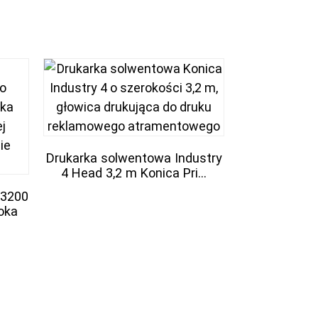
Drukarka solwentowa Industry
4 Head 3,2 m Konica Pri...
Wielkoform
atramento
/3200
1024I o rozdz
oka