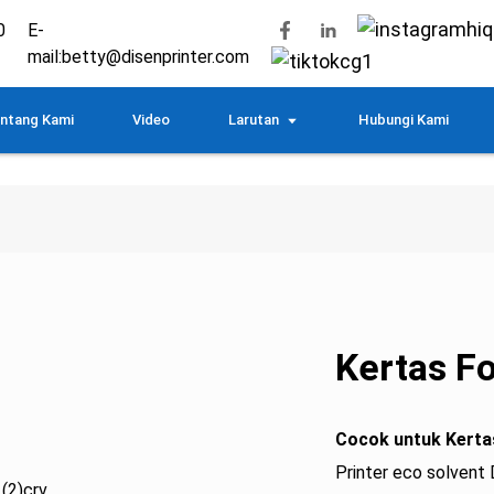
0
E-
mail:
betty@disenprinter.com
ntang Kami
Video
Larutan
Hubungi Kami
Kertas F
Cocok untuk Kerta
Printer eco solvent