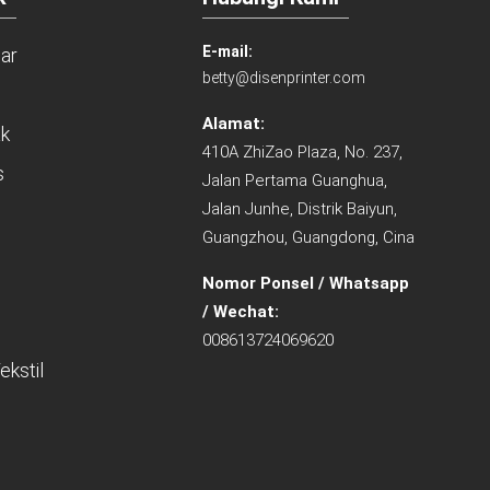
E-mail:
sar
betty@disenprinter.com
Alamat:
ak
410A ZhiZao Plaza, No. 237,
s
Jalan Pertama Guanghua,
Jalan Junhe, Distrik Baiyun,
Guangzhou, Guangdong, Cina
Nomor Ponsel / Whatsapp
/ Wechat:
008613724069620
ekstil