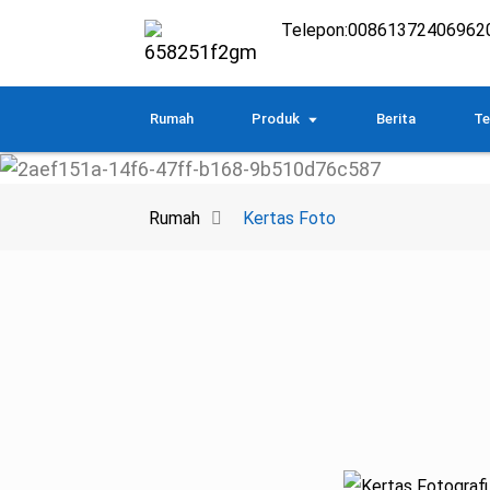
Telepon:
00861372406962
Rumah
Produk
Berita
Te
Rumah
Kertas Foto