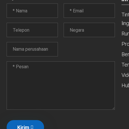
Tin
lin
Ru
Pr
Ber
Te
Vi
Hub
Kirim