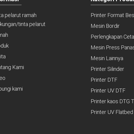
ta pelarut ramah
Printer Format Be
gkungan/tinta pelarut
Mesin Bordir
mah
Perlengkapan Cet
oduk
Mesin Press Pana
ita
Mesin Lainnya
ntang Kami
Printer Silinder
deo
Printer DTF
ungi kami
Printer UV DTF
Printer kaos DTG T
Printer UV Flatbed