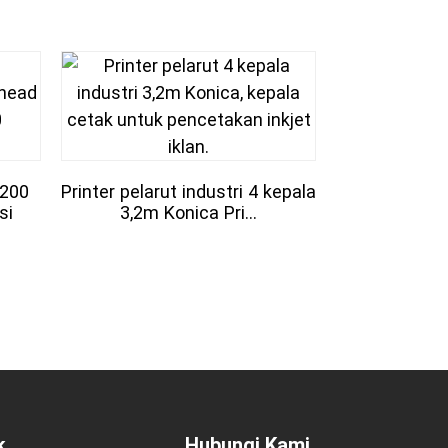
200
Printer pelarut industri 4 kepala
Printer ink
si
3,2m Konica Pri...
3,2m Konic
k
Hubungi Kami