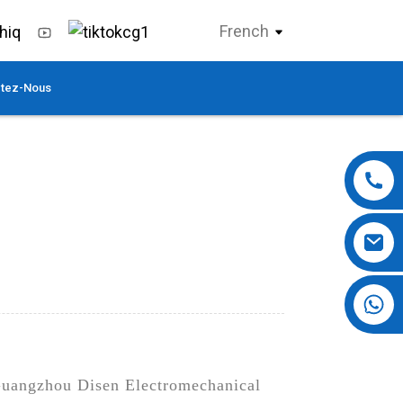
French
tez-Nous
+86 13724069620
! Guangzhou Disen Electromechanical