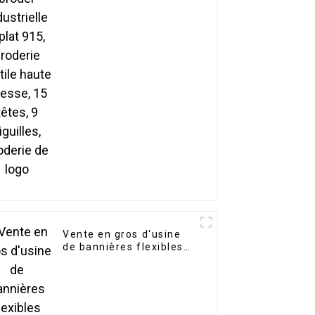
broderie textile haute
vitesse, 15 têtes, 9
aiguilles, broderie de
logo
Vente en gros d'usine
de bannières flexibles
rétroéclairées en vinyle
PVC laminé à chaud,
rouleau de bannière
publicitaire