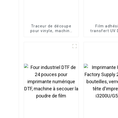
Traceur de découpe
Film adhés
pour vinyle, machine
transfert UV
de découpe de bureau
30 cm/60 cm x
entièrement
rouleau à roul
automatique pour
d'étiquettes c
mini-autocollants A3