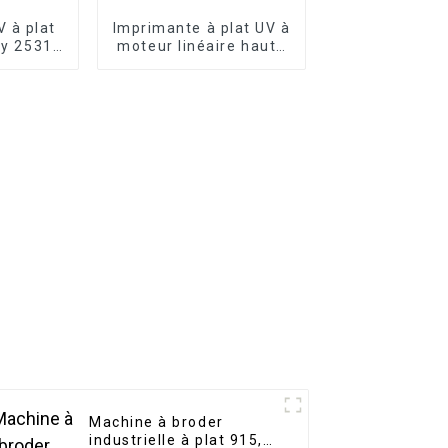
 à plat
Imprimante à plat UV à
ly 2531
moteur linéaire haute
s, verre
vitesse 2513 G6 /
ête
modèle standard
ion
/G5i
Machine à broder
industrielle à plat 915,