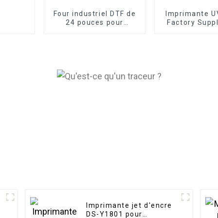
Four industriel DTF de
Imprimante UV
24 pouces pour
Factory Supp
imprimante numérique
pour bouteille
DTF, machine à
et bois, t
secouer la poudre de
d'impress
film
i3200U/G5
Imprimante jet d'encre
DS-Y1801 pour