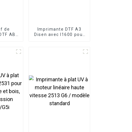
if de
Imprimante DTF A3
 DTF AB
Disen avec I1600 pour
 100 m,
l'impression DTF de t-
eau, film
shirts et casquettes
ristal UV