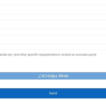
AI Helps Write
Send