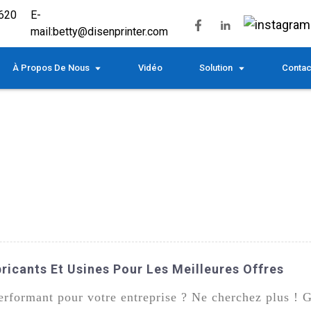
620
E-
mail:
betty@disenprinter.com
À Propos De Nous
Vidéo
Solution
Contac
bricants Et Usines Pour Les Meilleures Offres
performant pour votre entreprise ? Ne cherchez plus 