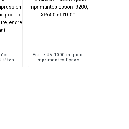
 éco-
Encre UV 1000 ml pour
4 têtes
imprimantes Epson
pression
I3200, XP600 et I1600
200,
uleau à
ur la
érieure,
lvant.