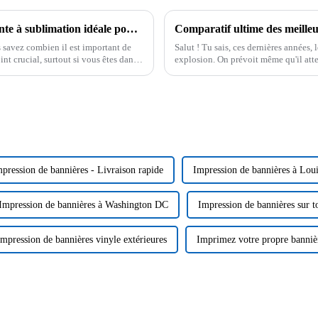
Solutions optimales pour trouver l'imprimante à sublimation idéale pour votre entreprise
 savez combien il est important de
Salut ! Tu sais, ces dernières années
nt crucial, surtout si vous êtes dans
explosion. On prévoit même qu'il atte
pression de bannières - Livraison rapide
Impression de bannières à Loui
Impression de bannières à Washington DC
Impression de bannières sur to
Impression de bannières vinyle extérieures
Imprimez votre propre banniè