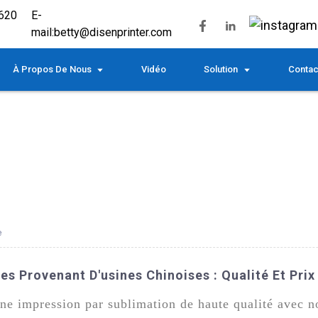
620
E-
mail:
betty@disenprinter.com
À Propos De Nous
Vidéo
Solution
Contac
e
es Provenant D'usines Chinoises : Qualité Et Pri
ne impression par sublimation de haute qualité avec n