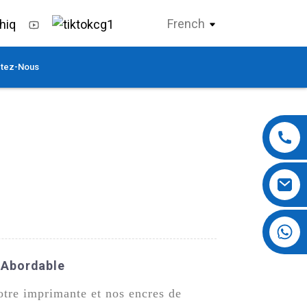
French
tez-Nous
+86 13724069620
x Abordable
otre imprimante et nos encres de