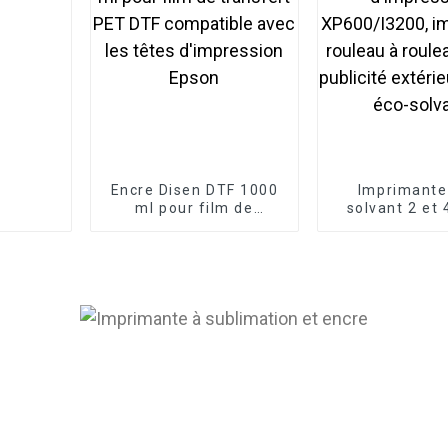
Encre Disen DTF 1000
Imprimante
ml pour film de
solvant 2 et 
transfert PET DTF
avec tête d'im
compatible avec les
XP600/I3
têtes d'impression
impression ro
Epson
rouleau po
publicité ext
encre éco-so