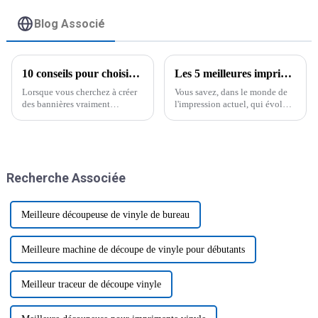
voiture et bannières
Blog Associé
10 conseils pour choisir la meilleure imprimante de bannières adaptée à vos besoins
Les 5 meilleures imprimantes jet d'encre à plat UV pour des impressions de haute qualité exceptionnelles en 2023
Lorsque vous cherchez à créer
Vous savez, dans le monde de
des bannières vraiment
l'impression actuel, qui évolue
percutantes qui transmettent
à un rythme effréné, la
efficacement votre message,
demande de solutions
choisir le bon imprimeur de
d'impression haut de gamme
bannières est primordial.
s'intensifie considérablement.
Honnêtement,
Et les principaux acteurs de ce
Recherche Associée
mouvement sont les
Meilleure découpeuse de vinyle de bureau
Meilleure machine de découpe de vinyle pour débutants
Meilleur traceur de découpe vinyle