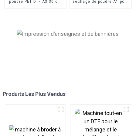
poudre PET DTF A3 30 cm
séchage de poudre A1 pour
et séchoir à four DTF pour
imprimante DTF 4 têtes
imprimante à transfert de
I3200 XP600 de 60 cm
film
Produits Les Plus Vendus