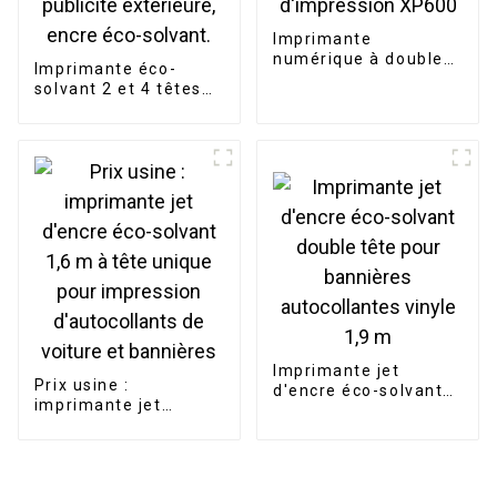
Imprimante
numérique à double
Imprimante éco-
tête éco-solvant 3,2
solvant 2 et 4 têtes
m jet d'encre pour
avec tête
bannières flexibles
d'impression
avec tête
XP600/I3200,
d'impression XP600
impression rouleau à
rouleau pour la
publicité extérieure,
encre éco-solvant.
Imprimante jet
Prix ​​usine :
d'encre éco-solvant
imprimante jet
double tête pour
d'encre éco-solvant
bannières
1,6 m à tête unique
autocollantes vinyle
pour impression
1,9 m
d'autocollants de