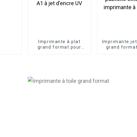
Imprimante à plat
Imprimante jet
grand format pour
grand format
bois acrylique
Konica 5L2i 10
industriel 60*90 A1 à
publicité ext
jet d'encre UV
imprimante à 