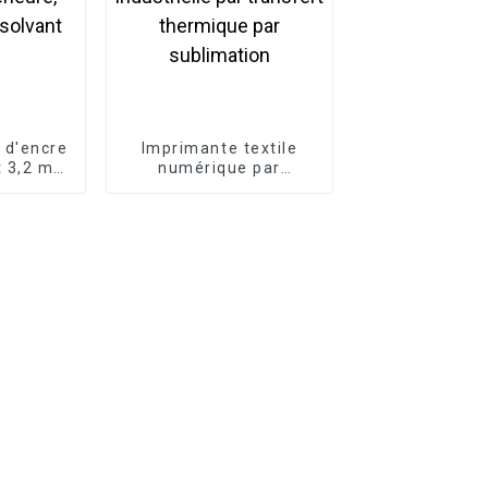
 d'encre
Imprimante textile
 3,2 m
numérique par
24i pour
sublimation grand
érieure,
format 1,8 m,
solvant
imprimante
industrielle par
transfert thermique
par sublimation