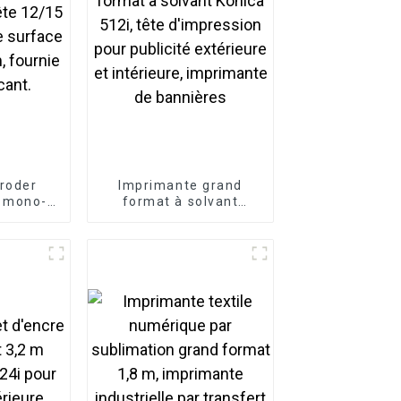
roder
Imprimante grand
t mono-
format à solvant
guilles,
Konica 512i, tête
e 500 x
d'impression pour
nie par
publicité extérieure et
nt.
intérieure, imprimante
de bannières