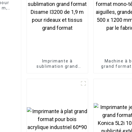
pour
8 m,
ant
Imprimante à
Machine à b
sublimation grand
grand forma
format Disame I3200
tête 12/15 ai
de 1,9 m pour rideaux
grande surfac
et tissus grand format
1200 mm, four
le fabrica