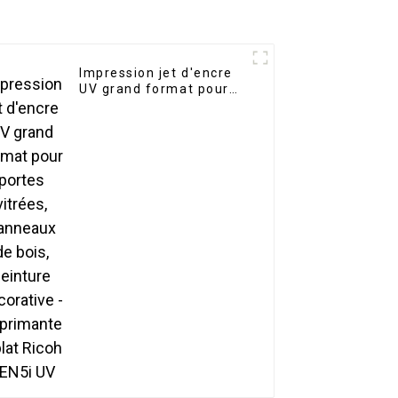
Impression jet d'encre
UV grand format pour
portes vitrées,
panneaux de bois,
peinture décorative -
Imprimante à plat Ricoh
GEN5i UV