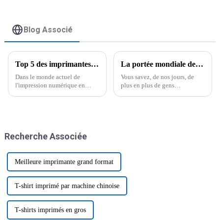
Blog Associé
Top 5 des imprimantes à plat UV A3 abordables : découvrez les meilleurs prix du jour
La portée mondiale des principales innovations chinoises en matière d'imprimantes DTF commerciales stimule la croissance du marché
Dans le monde actuel de
Vous savez, de nos jours, de
l'impression numérique en
plus en plus de gens
constante évolution, les
recherchent des options
imprimantes à plat UV A3
d'impression personnalisées et
deviennent un outil
de haute qualité, et
incontournable pour les
l'engouement autour des
entreprises qui recherchent une
imprimantes DTF commerciales
Recherche Associée
impression de haute qualité.
est palpable.
Meilleure imprimante grand format
T-shirt imprimé par machine chinoise
T-shirts imprimés en gros