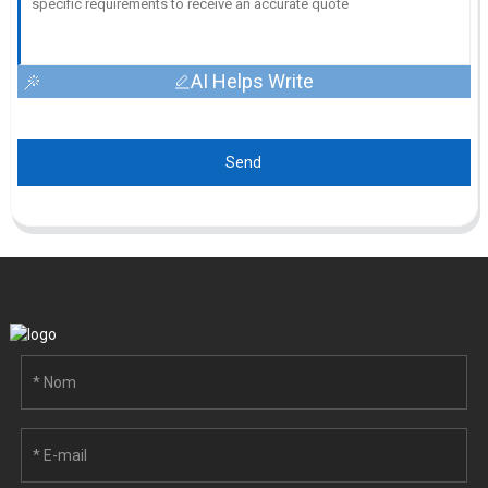
AI Helps Write
Send