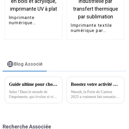
Imprimante
numérique
Imprimante textile
multifonction A3 A2
numérique par
6090 pour bouteilles
sublimation grand
en bois et acrylique,
format 1,8 m,
imprimante UV à plat
imprimante
industrielle par
transfert thermique
par sublimation
Blog Associé
Guide ultime pour choisir la meilleure imprimante à plat UV A1 pour la réussite de votre entreprise
Boostez votre activité d'artisanat du bois : découvrez les imprimantes UV de pointe à la Foire de Canton 2025 !
Salut ! Dans le monde de
Waouh, la Foire de Canton
l'imprimerie, qui évolue si vite,
2025 a vraiment fait sensation
choisir le bon équipement peut
dans le secteur de l'artisanat du
faire toute la différence pour
bois ! Elle a complètement
votre entreprise. C'est là
changé la donne, surtout pour
qu'intervient le A1.
ceux qui cherchent à
développer leur activité.
Recherche Associée