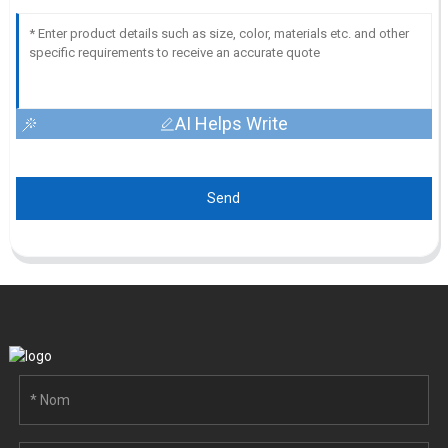
AI Helps Write
Send