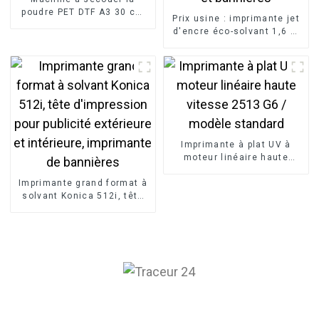
poudre PET DTF A3 30 cm
Prix ​​usine : imprimante jet
et séchoir à four DTF pour
d'encre éco-solvant 1,6 m
imprimante à transfert de
à tête unique pour
film
impression d'autocollants
de voiture et bannières
Imprimante à plat UV à
moteur linéaire haute
vitesse 2513 G6 / modèle
Imprimante grand format à
standard
solvant Konica 512i, tête
d'impression pour publicité
extérieure et intérieure,
imprimante de bannières