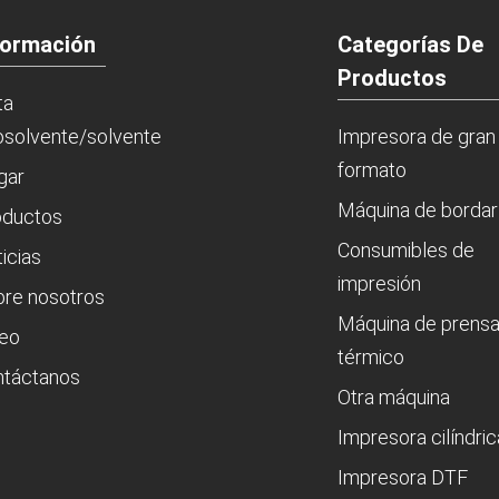
formación
Categorías De
Productos
ta
solvente/solvente
Impresora de gran
formato
gar
Máquina de bordar
oductos
Consumibles de
icias
impresión
re nosotros
Máquina de prens
deo
térmico
ntáctanos
Otra máquina
Impresora cilíndric
Impresora DTF