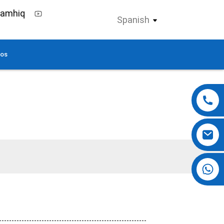
Spanish
nos
+86 13724069620