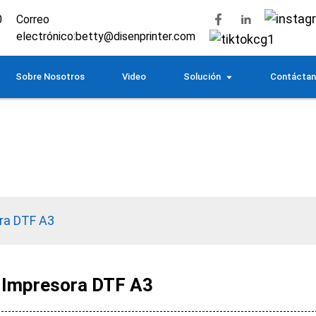
0
Correo
electrónico:
betty@disenprinter.com
Sobre Nosotros
Video
Solución
Contácta
ra DTF A3
Impresora DTF A3