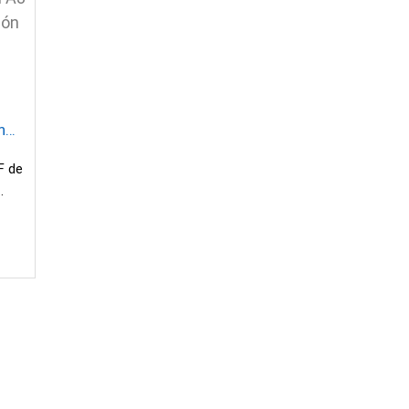
n
ras
F de
lta
e