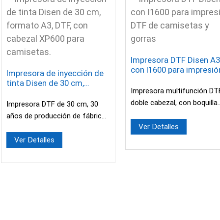
Impresora DTF Disen A3
con I1600 para impresió
Impresora de inyección de
DTF de camisetas y gor
tinta Disen de 30 cm,
Impresora multifunción DT
formato A3, DTF, con
cabezal XP600 para
doble cabezal, con boquilla
Impresora DTF de 30 cm, 30
camisetas.
Epson i1600, impresión de a
años de producción de fábrica
velocidad y gran variedad d
Ver Detalles
de buena calidad. Con el
patrones...
cabezal de impresión XP600, la
Ver Detalles
impresión...