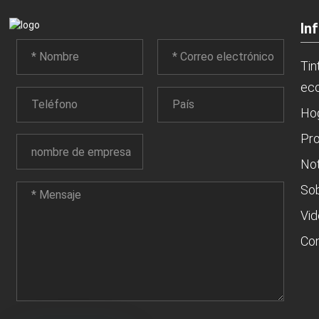
In
Tin
eco
Ho
Pr
Not
Sob
Vi
Co