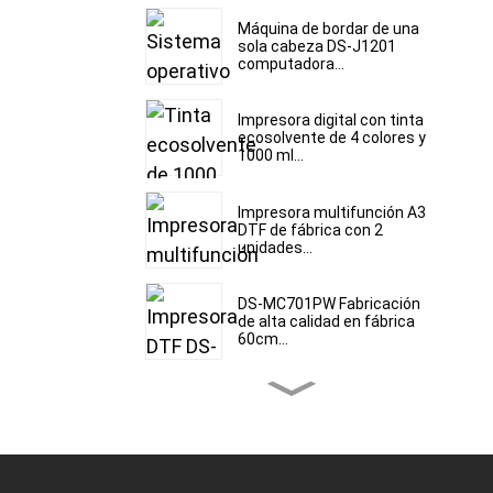
Máquina de bordar de una
sola cabeza DS-J1201
computadora...
Impresora digital con tinta
ecosolvente de 4 colores y
1000 ml...
Impresora multifunción A3
DTF de fábrica con 2
unidades...
DS-MC701PW Fabricación
de alta calidad en fábrica
60cm...
Impresora UV DTF DS-
HY300W A3 con laminadora
Crys...