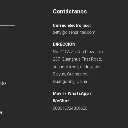
Contáctanos
Correo electrónico:
betty@disenprinter.com
DIRECCIÓN:
No. 410A ZhiZao Plaza, No.
237, Guanghua First Road,
Junhe Street, distrito de
Baiyun, Guangzhou,
Guangdong, China
ado
Móvil / WhatsApp /
WeChat:
008613724069620
a