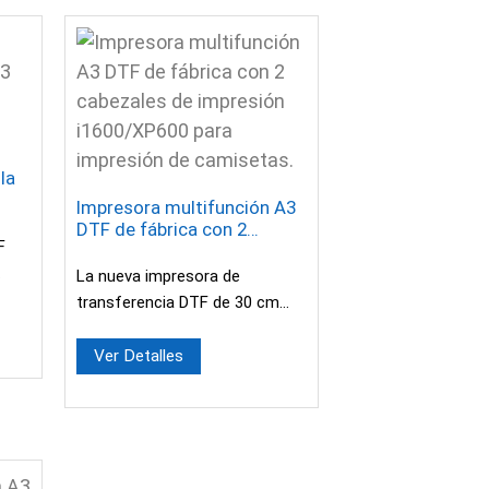
la
Impresora multifunción A3
s
DTF de fábrica con 2
F
cabezales de impresión
i1600/XP600 para
La nueva impresora de
impresión de camisetas.
transferencia DTF de 30 cm
ico.
mejorada permite elegir el
cabezal de impresión XP600 o
Ver Detalles
i1600 según sus necesidades...