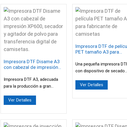
Impresora DTF de pelícu
PET tamaño A3 para
fabricante de camiseta
Impresora DTF Disame A3
Una pequeña impresora DT
con cabezal de impresión
con dispositivo de secado
XP600, secador y agitador
manual, adecuada para
de polvo para transferencia
Impresora DTF A3, adecuada
digital de camisetas.
principiantes y uso domést
Ver Detalles
para la producción a gran
Directamente...
escala por parte de pequeñas
empresas. Utiliza impresoras
Ver Detalles
Epson XP600...