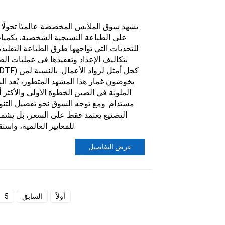
يشهد سوق الملابس المخصصة عالميًا تحولًا جذ
على الطباعة النسيجية الشخصية، بكميات
للتحديات التي تواجهها طرق الطباعة التقليدي
بتكاليف الإعداد وتعقيدها في عمليات الط
يخوضون غمار هذا المشهد المتطور، يُعد ال
مستدام. ومع توجه السوق نحو تفضيل التنوع 
التصنيع يعتمد فقط على السعر، بل يشمل أي
للمعايير العالمية، واستقرار الخدمة على المدى الطويل.
عرض التفاصيل
أولاً
السابق
5