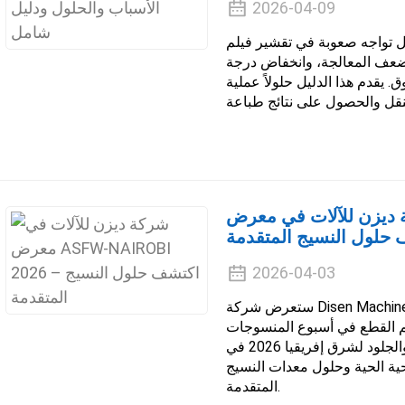
2026-04-09
واجه صعوبة في تقشير فيلم DTF؟ تعرّف على الأسباب الرئيسية، بما
ضعف المعالجة، وانخفاض درجة
يقدم هذا الدليل حلولاً عملية
ن للآلات في معرض ASFW-NAIROBI 2026 –
حلول النسيج المتقدمة
2026-04-03
ستعرض شركة Disen Machinery آلات التطريز، وطابعة DTF مقاس 60
 القطع في أسبوع المنسوجات
والجلود لشرق إفريقيا 2026 في ASFW-NAIROBI. تفضلوا بزيارة الجناح A03
ية الحية وحلول معدات النسيج
المتقدمة.