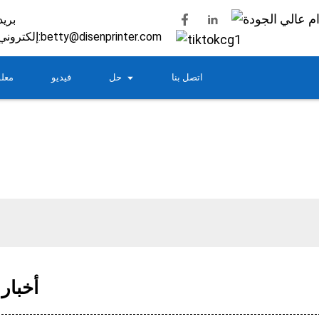
بريد
betty@disenprinter.com
إلكتروني:
اتصل بنا
حل
فيديو
معلو
أخبار