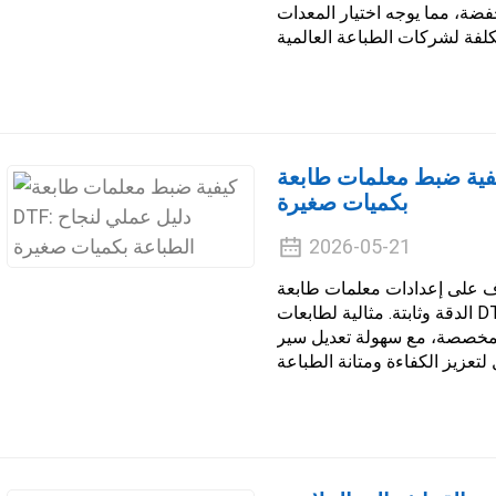
ضة، مما يوجه اختيار المعدات
ة ضبط معلمات طابعة DTF: دليل عملي لنجاح الطباعة
بكميات صغيرة
2026-05-21
ى إعدادات معلمات طابعة DTF العملية للحصول على طباعة عالية
الدقة وثابتة. مثالية لطابعات DTF ذات رأسين I1600 مقاس 30 سم، وهي
لمخصصة، مع سهولة تعديل سير