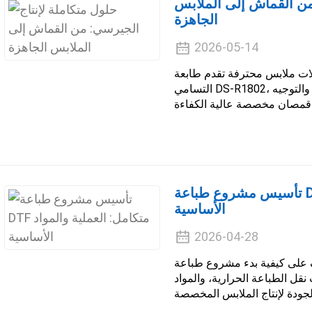
من القماش إلى الملابس
الجاهزة
2026-05-14
ات ملابس محترفة تقدم طابعة
التسامي DS-R1802، وآلة قطع الأقمشة بالليزر، والدعم الفني والتوجيه
تأسيس مشروع طباعة DTF متكامل: العملية والمواد
الأساسية
2026-04-28
كيفية بدء مشروع طباعة DTF متكامل مع شركة Disen. اكتشف
نقل الطباعة الحرارية، والمواد