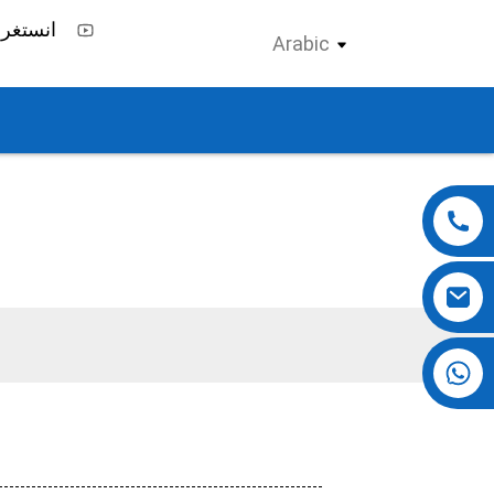
Arabic
+86 13724069620