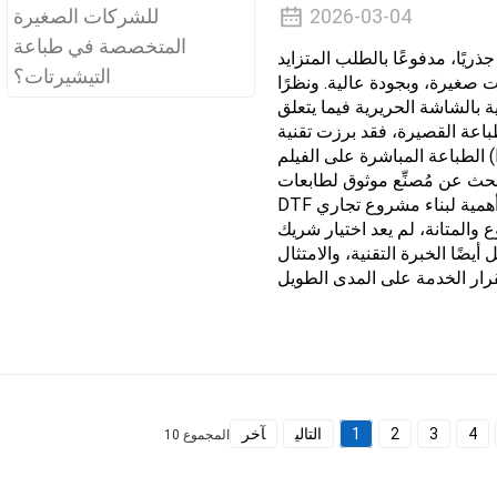
2026-03-04
ريًا، مدفوعًا بالطلب المتزايد
 صغيرة، وبجودة عالية. ونظرًا
ة بالشاشة الحريرية فيما يتعلق
باعة القصيرة، فقد برزت تقنية
الطباعة المباشرة على الفيلم (DTF) كحل أمثل لرواد الأعمال. بالنسبة لمن
بحث عن مُصنِّع موثوق لطابعات
DTF الملونة في الصين الخطوة الأولى والأكثر أهمية لبناء مشروع تجاري
والمتانة، لم يعد اختيار شريك
ضًا الخبرة التقنية، والامتثال
4
3
2
1
التالي
آخر
المجموع 10