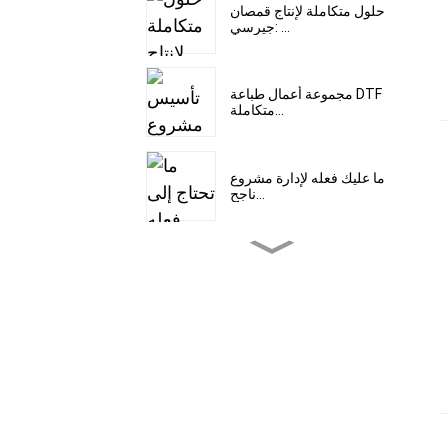
حلول متكاملة لإنتاج قمصان
جيرسي: ...
مجموعة أعمال طباعة DTF
متكاملة...
ما عليك فعله لإدارة مشروع
ناجح...
فيلم يصعب تقشيره في
طباعة DTF...
شركة ديزن للآلات في معرض
ASFW-NAIROBI 2026 ...
تطبيق ملصقات الأشعة فوق
البنفسجية ثلاثية الأبعاد على...