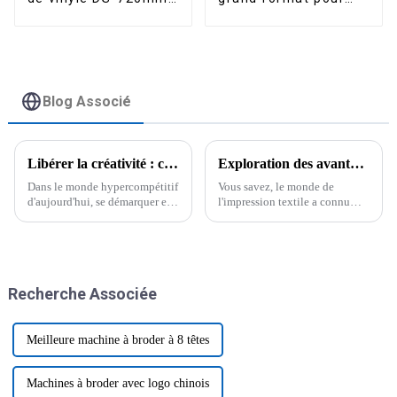
pour autocollants
bois acrylique
PVC et films HTV.
industriel 60*90 A1 à
jet d'encre UV
Blog Associé
Libérer la créativité : comment les imprimantes à plat UV A1 révolutionnent la signalétique personnalisée grâce à des impressions haute résolution
Exploration des avantages des imprimantes DTF avec saupoudreuses pour une impression textile de haute qualité
Dans le monde hypercompétitif
Vous savez, le monde de
d'aujourd'hui, se démarquer est
l'impression textile a connu
plus important que jamais.
d'importantes avancées
C'est là qu'intervient la
technologiques ces derniers
signalétique personnalisée : un
temps, notamment avec le
moyen extrêmement efficace
lancement de l'imprimante DTF
de…
avec agitateur de poudre.
Recherche Associée
Meilleure machine à broder à 8 têtes
Machines à broder avec logo chinois