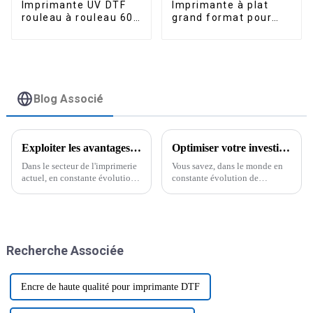
Imprimante UV DTF
Imprimante à plat
rouleau à rouleau 60
grand format pour
cm avec plastifieuse
bois acrylique
pour impression de
industriel 60*90 A1 à
logos personnalisés
jet d'encre UV
Blog Associé
Exploiter les avantages de la meilleure imprimante à transfert DTF pour la croissance de votre entreprise
Optimiser votre investissement : Coûts du support après-vente et de la maintenance pour les meilleures imprimantes DTF
Dans le secteur de l'imprimerie
Vous savez, dans le monde en
actuel, en constante évolution,
constante évolution de
chacun cherche à améliorer son
l'impression numérique, les
efficacité et sa productivité.
imprimantes DTF ont le vent en
L'une des solutions
poupe. Les gens apprécient
révolutionnaires dont on
particulièrement leur capacité à
entendra beaucoup parler est :
produire des impressions si
Recherche Associée
éclatantes…
Encre de haute qualité pour imprimante DTF