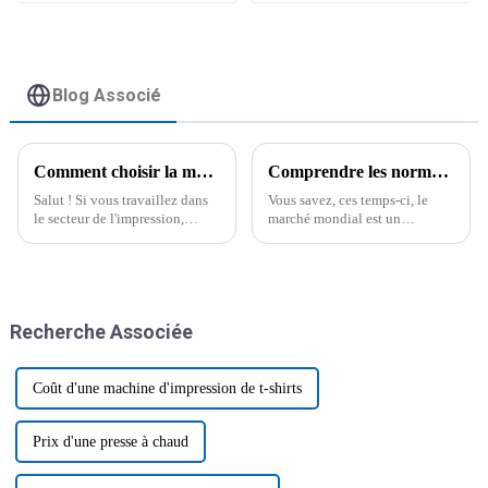
pour impression de
industriel 60*90 A1 à
logos personnalisés
jet d'encre UV
Blog Associé
Comment choisir la meilleure imprimante UV DTF pour vos besoins d'impression personnalisés : un guide complet
Comprendre les normes industrielles pour la meilleure imprimante à sublimation Epsom sur le marché mondial
Salut ! Si vous travaillez dans
Vous savez, ces temps-ci, le
le secteur de l'impression,
marché mondial est un
surtout avec toutes les
véritable tourbillon ! On dirait
évolutions rapides actuelles,
que tout le monde est à la
choisir la bonne imprimante
recherche de solutions
UV DTF est plus que jamais
d'impression de pointe, et
crucial.
Epsom
Recherche Associée
Coût d'une machine d'impression de t-shirts
Prix ​​d'une presse à chaud