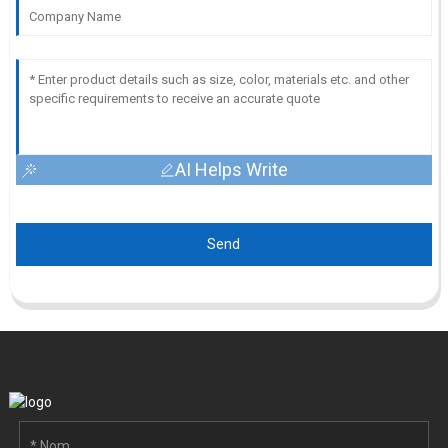
AI Helps Write
Send