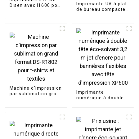
Imprimante UV à plat
Disen avec I1600 pour
de bureau compacte
l'impression DTF de t-
A3 pour l'impression
shirts et casquettes
sur tasses, bouteilles
et bois
Machine d'impression
Imprimante
par sublimation grand
numérique à double
format DS-R1802
tête éco-solvant 3,2
pour t-shirts et
m jet d'encre pour
textiles
bannières flexibles
avec tête
d'impression XP600