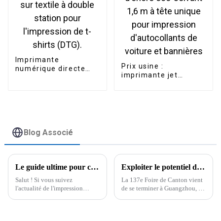
Imprimante
Prix ​​usine :
numérique directe
imprimante jet
sur textile à double
d'encre éco-solvant
station pour
1,6 m à tête unique
l'impression de t-
pour impression
shirts (DTG).
d'autocollants de
voiture et bannières
Blog Associé
Le guide ultime pour choisir la meilleure imprimante traceur vinyle adaptée à vos besoins
Exploiter le potentiel de la Foire de Canton : comment les imprimantes à jet d’encre pigmentaire transforment les opportunités d’exportation
Salut ! Si vous suivez
La 137e Foire de Canton vient
l'actualité de l'impression
de se terminer à Guangzhou, et
numérique, vous avez sans
quel succès ! On parle d'une
doute remarqué la forte
augmentation impressionnante
demande en matériel de haute
de 17,3 % du nombre de