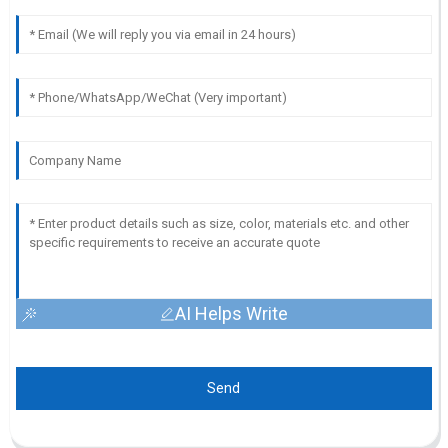
AI Helps Write
Send