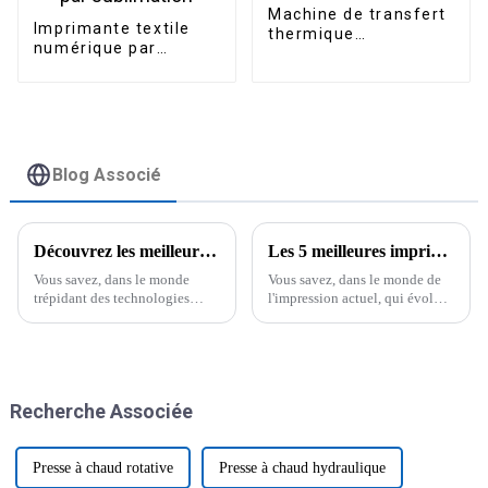
Machine de transfert
Imprimante textile
thermique
numérique par
automatique grand
sublimation grand
format 40*60cm à
format 1,8 m,
double station
imprimante
pneumatique pour
industrielle par
vêtements
transfert thermique
par sublimation
Blog Associé
Découvrez les meilleures alternatives aux imprimantes jet d'encre pour vos besoins professionnels
Les 5 meilleures imprimantes jet d'encre à plat UV pour des impressions de haute qualité exceptionnelles en 2023
Vous savez, dans le monde
Vous savez, dans le monde de
trépidant des technologies
l'impression actuel, qui évolue
d'impression, les entreprises
à un rythme effréné, la
sont constamment à la
demande de solutions
recherche de solutions à la fois
d'impression haut de gamme
fiables et efficaces.
s'intensifie considérablement.
Et les principaux acteurs de ce
Recherche Associée
mouvement sont les
Presse à chaud rotative
Presse à chaud hydraulique