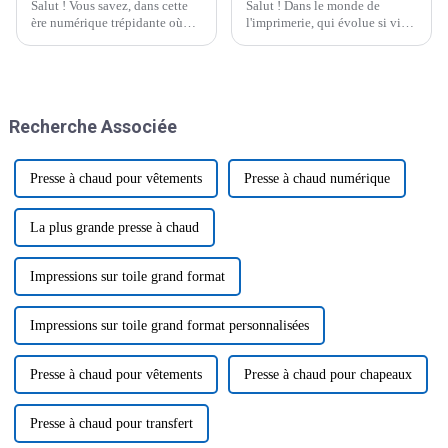
Salut ! Vous savez, dans cette
Salut ! Dans le monde de
ère numérique trépidante où
l'imprimerie, qui évolue si vite,
nous vivons, la demande de
choisir le bon équipement peut
vêtements personnalisés de
faire toute la différence pour
haute qualité a fortement
votre entreprise. C'est là
augmenté.
qu'intervient le A1.
Recherche Associée
Presse à chaud pour vêtements
Presse à chaud numérique
La plus grande presse à chaud
Impressions sur toile grand format
Impressions sur toile grand format personnalisées
Presse à chaud pour vêtements
Presse à chaud pour chapeaux
Presse à chaud pour transfert