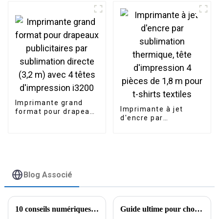
d'impression,
impression par
sublimation, publicité
extérieure
Imprimante grand
Imprimante à jet
format pour drapeaux
d'encre par
publicitaires par
sublimation
sublimation directe
thermique, tête
(3,2 m) avec 4 têtes
d'impression 4 pièces
d'impression i3200
de 1,8 m pour t-shirts
textiles
Blog Associé
10 conseils numériques pour choisir la meilleure imprimante à t-shirts et obtenir une qualité d'impression optimale
Guide ultime pour choisir la meilleure imprimante à plat UV A1 pour la réussite de votre entreprise