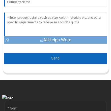
AI Helps Write
Send