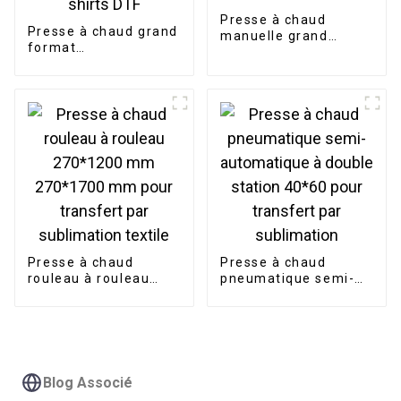
Presse à chaud
Presse à chaud grand
manuelle grand
format
format
60*80cm/60*90cm/60*100
70*100/80*100 cm
cm pour transfert
pour papier de
thermique par sublimation
sublimation DTF
sur t-shirts DTF
Presse à chaud
Presse à chaud
rouleau à rouleau
pneumatique semi-
270*1200 mm
automatique à double
270*1700 mm pour
station 40*60 pour
transfert par
transfert par
sublimation textile
sublimation
Blog Associé