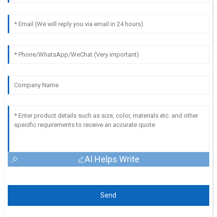
AI Helps Write
Send