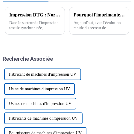
Impression DTG : Normes industrielles et 5 avantages clés pour les acheteurs internationaux
Pourquoi l'imprimante d'autocollants UV DTF représente l'avenir des solutions d'impression personnalisées
Dans le secteur de l'impression
Aujourd'hui, avec l'évolution
textile synchronisée,
rapide du secteur de
l'impression directe sur textile
l'impression, l'imprimante
(DTG) est révolutionnaire. Elle
d'autocollants UV DTF est
répond aux exigences de
devenue un outil
personnalisation de haute
incontournable pour les
qualité.
entreprises qui recherchent…
Recherche Associée
Fabricant de machines d'impression UV
Usine de machines d'impression UV
Usines de machines d'impression UV
Fabricants de machines d'impression UV
Fournisseurs de machines d'impression UV