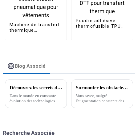
Poudre adhésive
Machine de transfert
thermofusible TPU
thermique
Disen pour
automatique grand
imprimante, poudre
format 40*60cm à
DTF pour transfert
double station
thermique
pneumatique pour
vêtements
Blog Associé
Découvrez les secrets de la technologie d'impression DTF pour une qualité d'impression exceptionnelle
Surmonter les obstacles tarifaires : comment les fabricants chinois prospèrent grâce aux meilleures machines à coudre et à broder
Dans le monde en constante
Vous savez, malgré
évolution des technologies
l'augmentation constante des
d'impression, l'imprimante DTF
droits de douane entre les
se distingue véritablement
États-Unis et la Chine, les
comme une innovation
fabricants chinois ont vraiment
majeure. Elle promet une
fait preuve d'une ténacité
qualité d'impression incroyable
remarquable et
Recherche Associée
pour tous les supports.