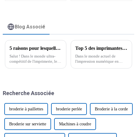
sur tasses, bouteilles
et bois
Blog Associé
5 raisons pour lesquelles l'imprimante à sublimation DTF est le meilleur choix pour votre entreprise
Top 5 des imprimantes à plat UV A3 abordables : découvrez les meilleurs prix du jour
Salut ! Dans le monde ultra-
Dans le monde actuel de
compétitif de l'imprimerie, les
l'impression numérique en
entreprises sont constamment à
constante évolution, les
la recherche d'idées novatrices
imprimantes à plat UV A3
pour dynamiser leurs résultats.
deviennent un outil
incontournable pour les
entreprises qui recherchent une
Recherche Associée
impression de haute qualité.
broderie à paillettes
broderie perlée
Broderie à la corde
Broderie sur serviette
Machines à coudre