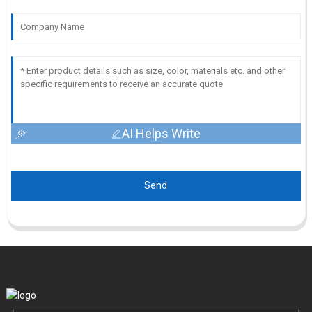
AI Helps Write
Send