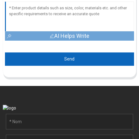
AI Helps Write
Send