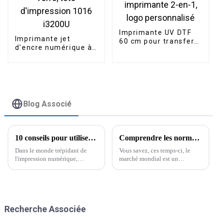
Imprimante UV DTF
Imprimante jet
60 cm pour transfert
d'encre numérique à
d'étiquettes, tête
lampe UV LED pour
d'impression I3200
impression sur
avec plastifieuse,
acrylique, bois et
imprimante 2-en-1,
verre, tête
logo personnalisé
d'impression 1016
i3200U
Blog Associé
10 conseils pour utiliser votre imprimante à sublimation Epson comme un pro
Comprendre les normes industrielles pour la meilleure imprimante à sublimation Epsom sur le marché mondial
Dans le monde trépidant de
Vous savez, ces temps-ci, le
l'impression numérique,
marché mondial est un
maîtriser une imprimante à
véritable tourbillon ! On dirait
sublimation Epson peut
que tout le monde est à la
véritablement booster votre
recherche de solutions
productivité et vous aider à
d'impression de pointe, et
produire
Epsom
Recherche Associée