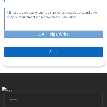
AI Helps Write
Send