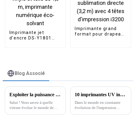
Imprimante grand
Imprimante jet
format pour drapeaux
d'encre DS-Y1801
publicitaires par
pour bannières en
sublimation directe
vinyle et toile de 1,8
(3,2 m) avec 4 têtes
m, imprimante
d'impression i3200
numérique éco-
solvant
Blog Associé
Exploiter la puissance des imprimantes à sublimation pour tasses : 5 conseils essentiels pour les acheteurs internationaux
10 imprimantes UV innovantes pour le bois en 2023 que vous devriez connaître
Salut ! Vous savez à quelle
Dans le monde en constante
vitesse évolue le monde de
évolution de l'impression
l'impression personnalisée,
numérique, les imprimantes UV
n'est-ce pas ? Eh bien, ces
conçues pour le bois ont
derniers temps, la demande a
véritablement fait sensation.
véritablement explosé.
Elles changent complètement
la donne.