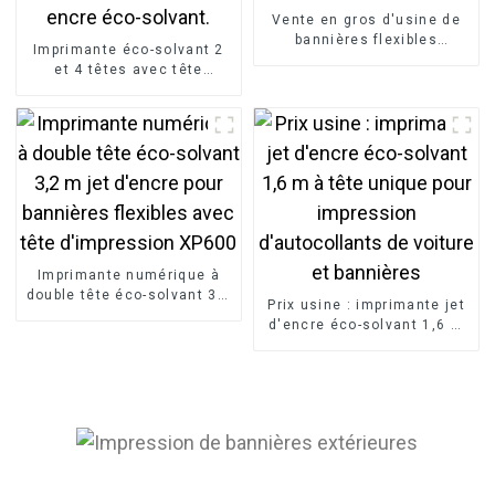
Vente en gros d'usine de
bannières flexibles
Imprimante éco-solvant 2
rétroéclairées en vinyle
et 4 têtes avec tête
PVC laminé à chaud,
d'impression XP600/I3200,
rouleau de bannière
impression rouleau à
publicitaire
rouleau pour la publicité
extérieure, encre éco-
solvant.
Imprimante numérique à
double tête éco-solvant 3,2
Prix ​​usine : imprimante jet
m jet d'encre pour
d'encre éco-solvant 1,6 m
bannières flexibles avec
à tête unique pour
tête d'impression XP600
impression d'autocollants
de voiture et bannières