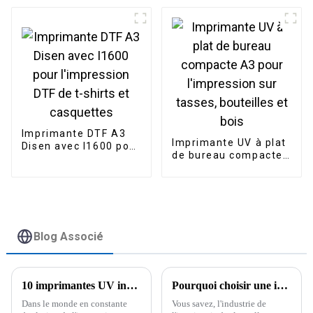
avec 2 têtes
shirts
d'impression Epson
3200
Imprimante DTF A3
Imprimante UV à plat
Disen avec I1600 pour
de bureau compacte
l'impression DTF de t-
A3 pour l'impression
shirts et casquettes
sur tasses, bouteilles
et bois
Blog Associé
10 imprimantes UV innovantes pour le bois en 2023 que vous devriez connaître
Pourquoi choisir une imprimante A3 UV DTF pour vos besoins d'impression et la croissance de votre entreprise ?
Dans le monde en constante
Vous savez, l'industrie de