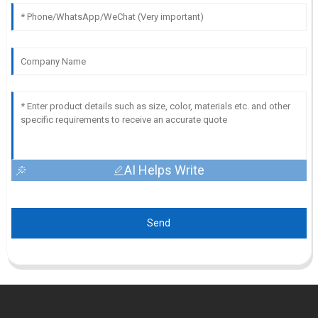
AI Helps Write
Send