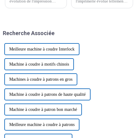
évolution de l'impression
l'imprimerie évolue tellement
numérique, les imprimantes UV
vite en ce moment. Partout où
conçues pour le bois ont
l'on regarde, on parle beaucoup
véritablement fait sensation.
d'impressions polyvalentes et
Elles changent complètement
de haute qualité.
la donne.
Recherche Associée
Meilleure machine à coudre Interlock
Machine à coudre à motifs chinois
Machines à coudre à patrons en gros
Machine à coudre à patrons de haute qualité
Machine à coudre à patron bon marché
Meilleure machine à coudre à patrons