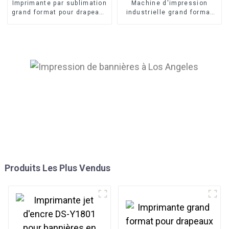
Imprimante par sublimation
Machine d'impression
grand format pour drapeaux
industrielle grand format
de 1,6 m, machine
pour bannières flexibles,
d'impression directe sur
imprimante éco-solvant 3,2
textile et bannières
m, tête d'impression I3200-
E1
Produits Les Plus Vendus