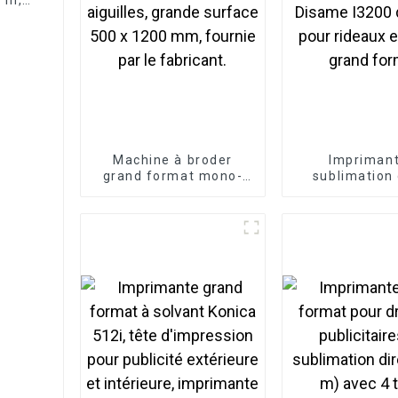
ant
Machine à broder
Imprimant
grand format mono-
sublimation
tête 12/15 aiguilles,
format Disam
grande surface 500 x
de 1,9 m pour
1200 mm, fournie par
et tissus gran
le fabricant.