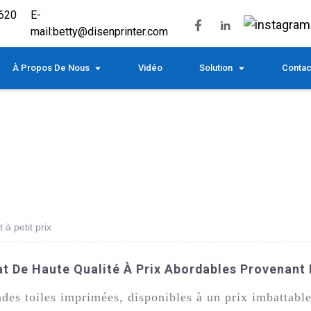
620
E-
mail:
betty@disenprinter.com
À Propos De Nous
Vidéo
Solution
Contac
 à petit prix
at De Haute Qualité À Prix Abordables Provenant
ndes toiles imprimées, disponibles à un prix imbatta