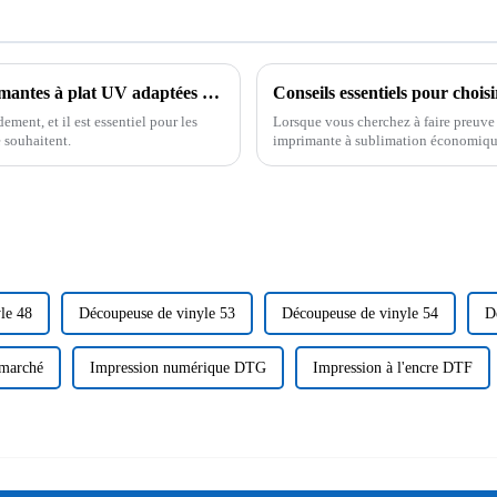
Le guide ultime pour comprendre les imprimantes à plat UV adaptées aux besoins de votre entreprise
ment, et il est essentiel pour les
Lorsque vous cherchez à faire preuve d
e souhaitent.
imprimante à sublimation économique
le 48
Découpeuse de vinyle 53
Découpeuse de vinyle 54
D
 marché
Impression numérique DTG
Impression à l'encre DTF