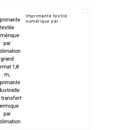
Imprimante textile
numérique par
sublimation grand
format 1,8 m,
imprimante industrielle
par transfert thermique
par sublimation