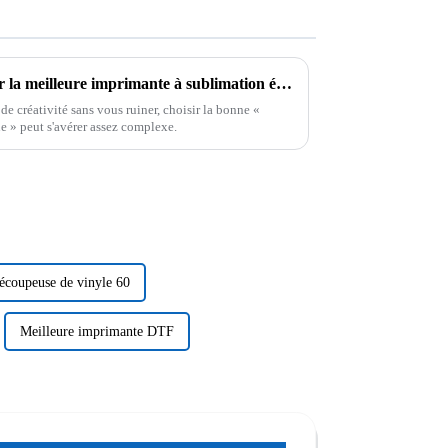
Conseils essentiels pour choisir la meilleure imprimante à sublimation économique adaptée à vos besoins
e créativité sans vous ruiner, choisir la bonne «
 » peut s'avérer assez complexe.
écoupeuse de vinyle 60
Meilleure imprimante DTF