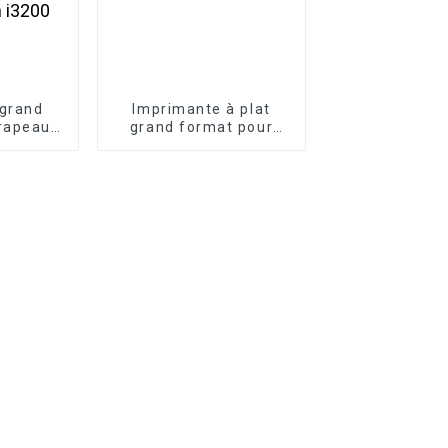
grand
Imprimante à plat
rapeaux
grand format pour
s par
bois acrylique
directe
industriel 60*90 A1 à
4 têtes
jet d'encre UV
 i3200