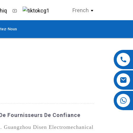
French
tez-Nous
+86 13724069620
 De Fournisseurs De Confiance
ble. Guangzhou Disen Electromechanical