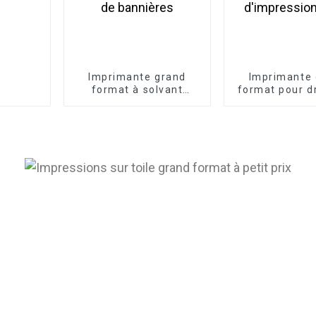
Imprimante grand
Imprimante 
format à solvant
format pour d
Konica 512i, tête
publicitaire
d'impression pour
sublimation 
publicité extérieure et
(3,2 m) avec 
intérieure, imprimante
d'impression
de bannières