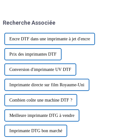
technologiques ces derniers
imprimantes à sublimation
temps, notamment avec le
Epsom ont vraiment bouleversé
lancement de l'imprimante DTF
la donne. Elles sont en train de
avec agitateur de poudre.
changer la donne.
Recherche Associée
Encre DTF dans une imprimante à jet d'encre
Prix ​​des imprimantes DTF
Conversion d'imprimante UV DTF
Imprimante directe sur film Royaume-Uni
Combien coûte une machine DTF ?
Meilleure imprimante DTG à vendre
Imprimante DTG bon marché