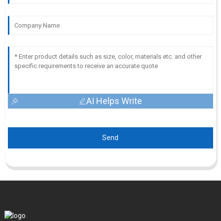
AI Helps Write
Send