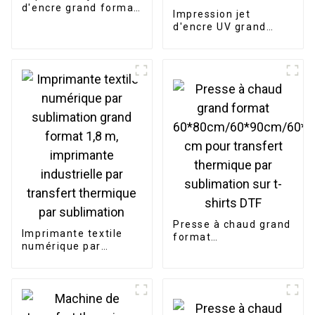
d'encre grand format
Impression jet
3,2 m Konica 5L2i
d'encre UV grand
1024i pour publicité
format pour portes
extérieure,
vitrées, panneaux de
imprimante à solvant
bois, peinture
décorative -
Imprimante à plat
Ricoh GEN5i UV
Presse à chaud grand
Imprimante textile
format
numérique par
60*80cm/60*90cm/60*10
sublimation grand
cm pour transfert
format 1,8 m,
thermique par sublimatio
imprimante
sur t-shirts DTF
industrielle par
transfert thermique