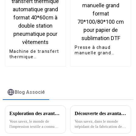
par sublimation
Presse à chaud
Machine de transfert
manuelle grand
thermique
format
automatique grand
70*100/80*100 cm
format 40*60cm à
pour papier de
double station
sublimation DTF
pneumatique pour
vêtements
Blog Associé
Exploration des avantages des imprimantes DTF avec saupoudreuses pour une impression textile de haute qualité
Découverte des avantages des imprimantes à sublimation Epson pour des produits personnalisés de haute qualité
Vous savez, le monde de
Vous savez, dans le monde
l'impression textile a connu
trépidant de la fabrication de
d'importantes avancées
produits personnalisés, les