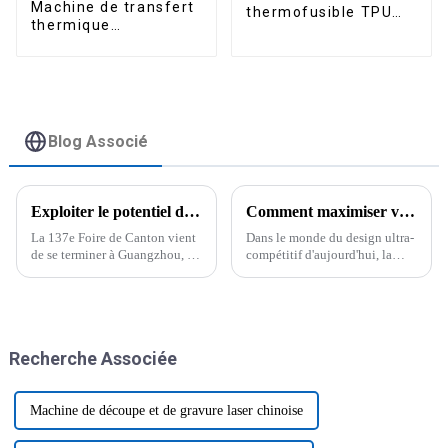
Machine de transfert
thermofusible TPU
thermique
Disen pour
automatique grand
imprimante, poudre
format 40*60cm à
DTF pour transfert
double station
thermique
pneumatique pour
vêtements
Blog Associé
Exploiter le potentiel de la Foire de Canton : comment les imprimantes à jet d’encre pigmentaire transforment les opportunités d’exportation
Comment maximiser votre créativité avec les films adhésifs UV DTF pour des designs uniques
La 137e Foire de Canton vient
Dans le monde du design ultra-
de se terminer à Guangzhou, et
compétitif d'aujourd'hui, la
quel succès ! On parle d'une
créativité est plus importante
augmentation impressionnante
que jamais pour se démarquer
de 17,3 % du nombre de
et répondre véritablement aux
visiteurs.
attentes des différents clients.
Recherche Associée
Machine de découpe et de gravure laser chinoise