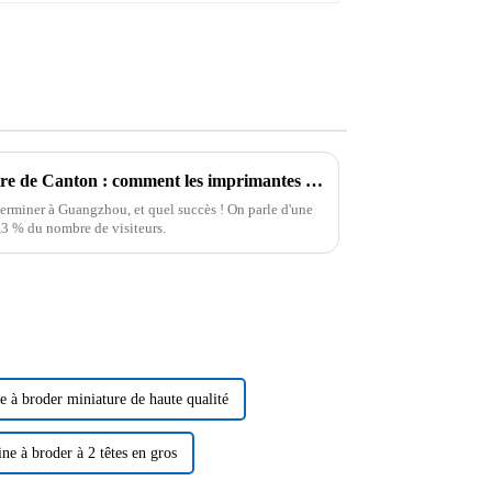
Exploiter le potentiel de la Foire de Canton : comment les imprimantes à jet d’encre pigmentaire transforment les opportunités d’exportation
terminer à Guangzhou, et quel succès ! On parle d'une
3 % du nombre de visiteurs.
 à broder miniature de haute qualité
ne à broder à 2 têtes en gros