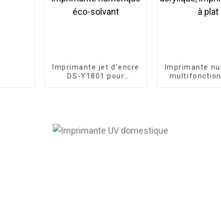
Imprimante jet d'encre
Imprimante n
DS-Y1801 pour
multifonctio
bannières en vinyle et
6090 pour bou
toile de 1,8 m,
en bois et ac
imprimante numérique
imprimante UV
éco-solvant