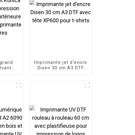
grand
Imprimante jet d'encre
lvant
Disen 30 cm A3 DTF
, tête
avec tête XP600 pour
n pour
t-shirts
rieure et
primante
res