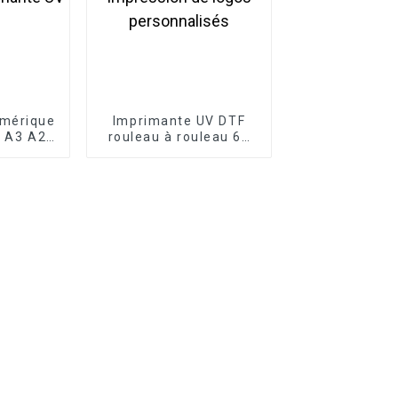
umérique
Imprimante UV DTF
n A3 A2
rouleau à rouleau 60
teilles
cm avec plastifieuse
rylique,
pour impression de
 à plat
logos personnalisés