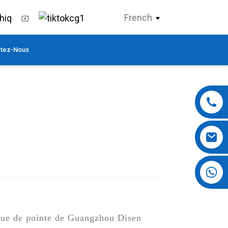
French
tez-Nous
+86 13724069620
que de pointe de Guangzhou Disen