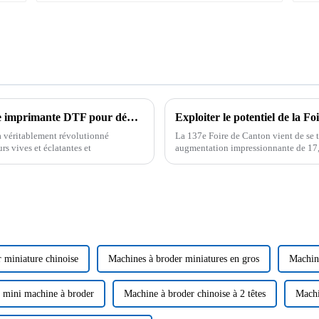
7 conseils essentiels pour choisir la meilleure imprimante DTF pour débutants
 a véritablement révolutionné
La 137e Foire de Canton vient de se 
urs vives et éclatantes et
augmentation impressionnante de 17,
 miniature chinoise
Machines à broder miniatures en gros
Machine
 mini machine à broder
Machine à broder chinoise à 2 têtes
Machi