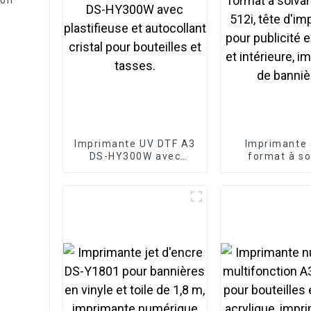
Imprimante UV DTF A3
Imprimante 
DS-HY300W avec
format à so
plastifieuse et
Konica 512i
autocollant cristal
d'impressio
pour bouteilles et
publicité exté
tasses.
intérieure, im
de banniè