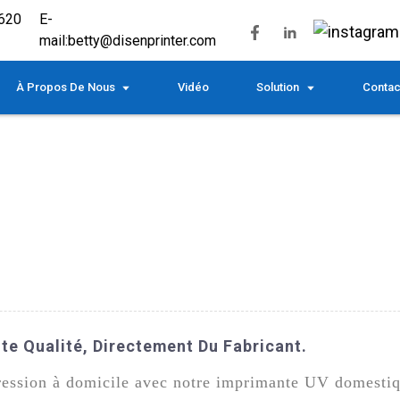
620
E-
mail:
betty@disenprinter.com
À Propos De Nous
Vidéo
Solution
Contac
e Qualité, Directement Du Fabricant.
ression à domicile avec notre imprimante UV domesti