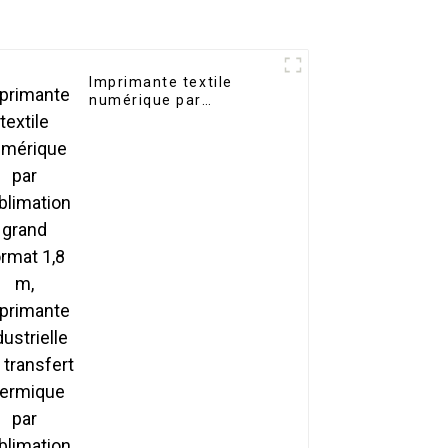
Imprimante textile
numérique par
sublimation grand
format 1,8 m,
imprimante industrielle
par transfert thermique
par sublimation