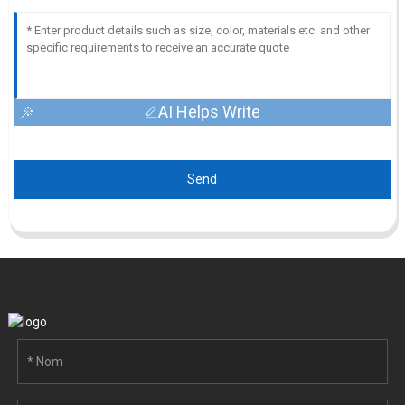
AI Helps Write
Send