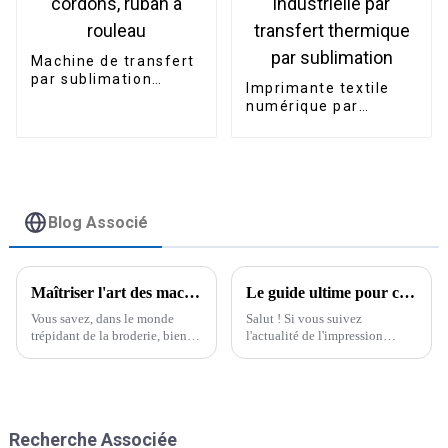
Machine de transfert
par sublimation
Imprimante textile
thermique pour
numérique par
cordons, ruban à
sublimation grand
rouleau
format 1,8 m,
imprimante
industrielle par
transfert thermique
par sublimation
Blog Associé
Maîtriser l'art des machines à broder Brother pour des créations exceptionnelles
Le guide ultime pour choisir la meilleure imprimante traceur vinyle adaptée à vos besoins
Vous savez, dans le monde
Salut ! Si vous suivez
trépidant de la broderie, bien
l'actualité de l'impression
maîtriser la technologie peut
numérique, vous avez sans
faire toute la différence
doute remarqué la forte
lorsqu'on veut créer des pièces.
demande en matériel de haute
qualité comme le vinyle.
Recherche Associée