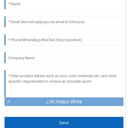
AI Helps Write
Send