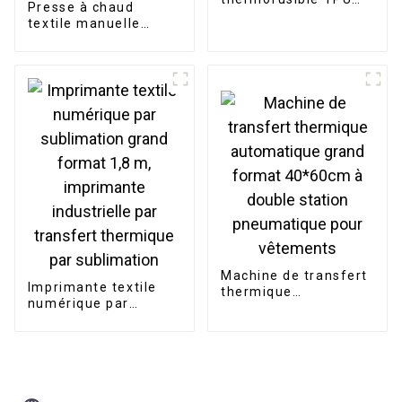
Presse à chaud
Disen pour
textile manuelle
imprimante, poudre
double station de
DTF pour transfert
haute qualité 40*60
thermique
pouces, facile à
utiliser, pour
impression sur t-
shirts et plaques.
Machine de transfert
Imprimante textile
thermique
numérique par
automatique grand
sublimation grand
format 40*60cm à
format 1,8 m,
double station
imprimante
pneumatique pour
industrielle par
vêtements
transfert thermique
par sublimation