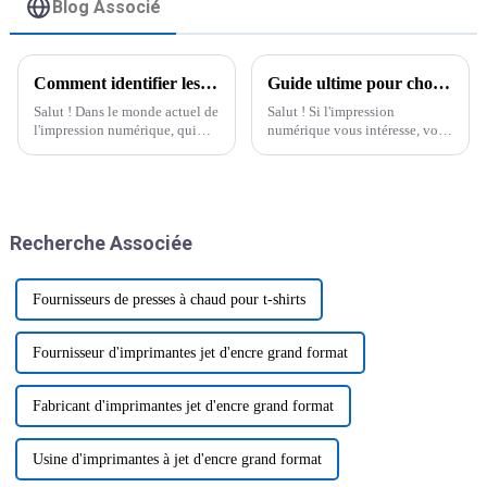
Blog Associé
Comment identifier les meilleurs fournisseurs d'imprimantes DTF commerciales ?
Guide ultime pour choisir l'imprimante DTF avec saupoudreuse de poudre adaptée à votre entreprise
Salut ! Dans le monde actuel de
Salut ! Si l'impression
l'impression numérique, qui
numérique vous intéresse, vous
évolue à un rythme effréné, il
savez sans doute déjà à quelle
est essentiel pour les
vitesse ce secteur évolue.
entreprises de trouver les bons
Choisir la bonne imprimante
fournisseurs en matière de…
DTF à poudre
Recherche Associée
Fournisseurs de presses à chaud pour t-shirts
Fournisseur d'imprimantes jet d'encre grand format
Fabricant d'imprimantes jet d'encre grand format
Usine d'imprimantes à jet d'encre grand format