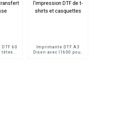
 DTF 60
Imprimante DTF A3
 têtes
Disen avec I1600 pour
lants à
l'impression DTF de t-
ur tasse
shirts et casquettes