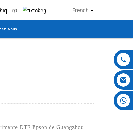
French
tez-Nous
+86 13724069620
imprimante DTF Epson de Guangzhou