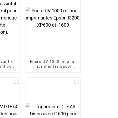
lvant 4
Encre UV 1000 ml pour
 ml pour
imprimantes Epson
umérique
I3200, XP600 et I1600
ête
on).