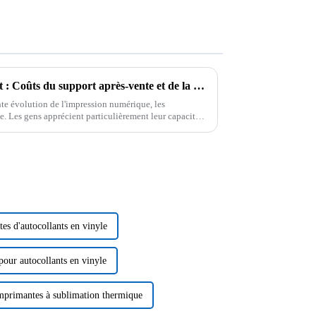
Optimiser votre investissement : Coûts du support après-vente et de la maintenance pour les meilleures imprimantes DTF
te évolution de l'impression numérique, les
. Les gens apprécient particulièrement leur capacité à
es…
es d'autocollants en vinyle
pour autocollants en vinyle
imprimantes à sublimation thermique