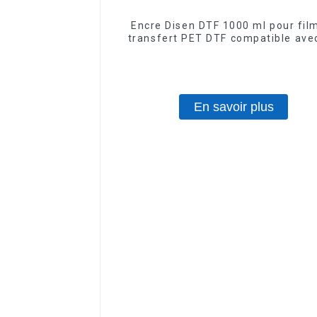
Encre Disen DTF 1000 ml pour fil
transfert PET DTF compatible avec
têtes d'impression Epson
En savoir plus