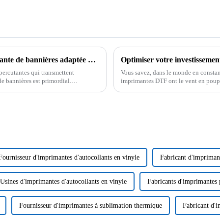
10 conseils pour choisir la meilleure imprimante de bannières adaptée à vos besoins
percutantes qui transmettent
Vous savez, dans le monde en constan
e bannières est primordial.
imprimantes DTF ont le vent en poupe
produire des impressions si éclatant
Fournisseur d'imprimantes d'autocollants en vinyle
Fabricant d'imprimant
Usines d'imprimantes d'autocollants en vinyle
Fabricants d'imprimantes 
Fournisseur d'imprimantes à sublimation thermique
Fabricant d'