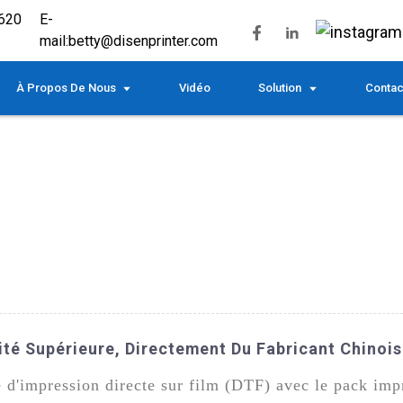
620
E-
mail:
betty@disenprinter.com
À Propos De Nous
Vidéo
Solution
Contac
té Supérieure, Directement Du Fabricant Chinois
re d'impression directe sur film (DTF) avec le pack 