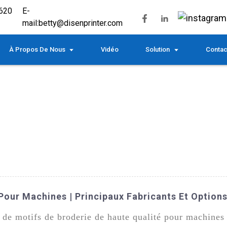
620
E-
mail:
betty@disenprinter.com
À Propos De Nous
Vidéo
Solution
Contac
Pour Machines | Principaux Fabricants Et Options
n de motifs de broderie de haute qualité pour machine