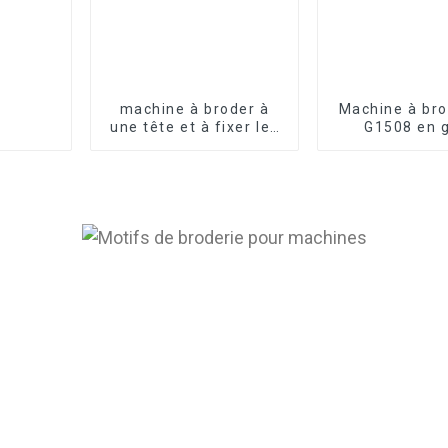
machine à broder à
Machine à bro
une tête et à fixer les
G1508 en g
strass, machine à
casquettes, 
broder plate à cordon
haut de gamme
de sequins mixtes
têtes