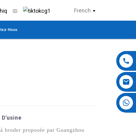
French
tez-Nous
+86 13724069620
 D'usine
s à broder proposée par Guangzhou