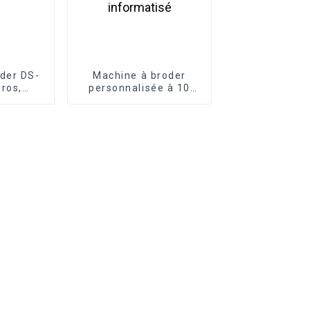
der DS-
Machine à broder
ros,
personnalisée à 10
modèle
têtes, grande broderie
 à huit
professionnelle,
fonctionnement
informatisé