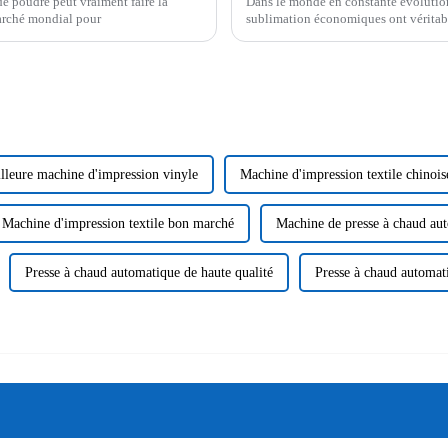
 poudre peut vraiment faire la
Dans le monde en constante évolution
marché mondial pour
sublimation économiques ont véritab
entreprises et
lleure machine d'impression vinyle
Machine d'impression textile chinois
Machine d'impression textile bon marché
Machine de presse à chaud au
Presse à chaud automatique de haute qualité
Presse à chaud automa