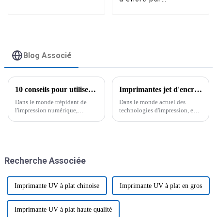
avec 4 têtes
sublimation
d'impression i3200
thermique, tête
d'impression 4 pièces
de 1,8 m pour t-shirts
textiles
Blog Associé
10 conseils pour utiliser votre imprimante à sublimation Epson comme un pro
Imprimantes jet d'encre pigmentaire de qualité, fabriquées en Chine pour une confiance et un partage mondiaux.
Dans le monde trépidant de
Dans le monde actuel des
l'impression numérique,
technologies d'impression, en
maîtriser une imprimante à
constante évolution, chacun
sublimation Epson peut
recherche des produits non
véritablement booster votre
seulement de haute qualité,
productivité et vous aider à
mais aussi fiables. Et en matière
produire
de
Recherche Associée
Imprimante UV à plat chinoise
Imprimante UV à plat en gros
Imprimante UV à plat haute qualité