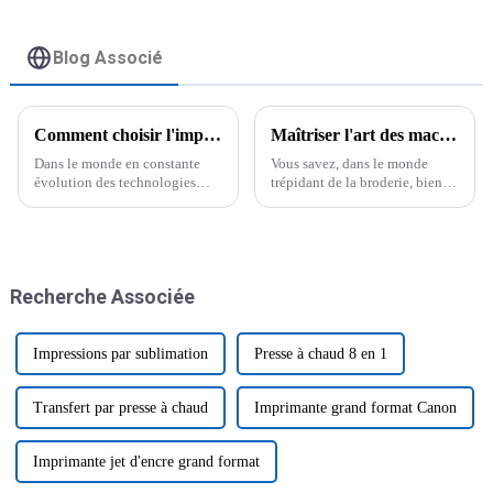
de 1,8 m pour t-shirts
textiles
Blog Associé
Comment choisir l'imprimante de transfert DTF adaptée aux besoins de votre entreprise
Maîtriser l'art des machines à broder Brother pour des créations exceptionnelles
Dans le monde en constante
Vous savez, dans le monde
évolution des technologies
trépidant de la broderie, bien
d'impression, choisir la bonne
maîtriser la technologie peut
imprimante à transfert
faire toute la différence
numérique (DTF) pour votre
lorsqu'on veut créer des pièces.
entreprise n'est pas un détail
anodin : cela peut faire toute la
Recherche Associée
différence.
Impressions par sublimation
Presse à chaud 8 en 1
Transfert par presse à chaud
Imprimante grand format Canon
Imprimante jet d'encre grand format