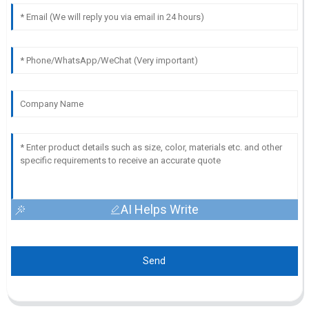
AI Helps Write
Send