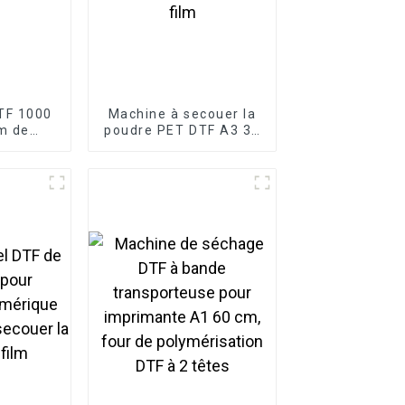
TF 1000
Machine à secouer la
lm de
poudre PET DTF A3 30
ET DTF
cm et séchoir à four
vec les
DTF pour imprimante à
ession
transfert de film