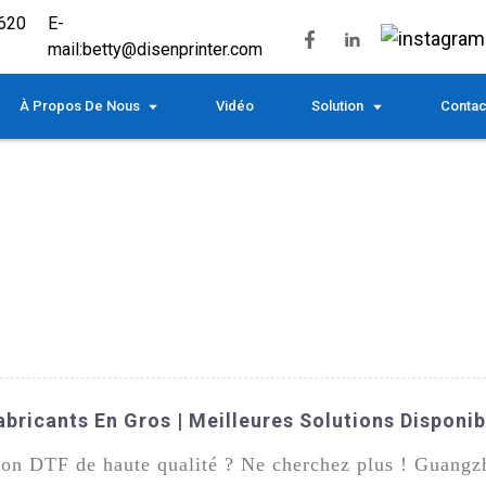
620
E-
mail:
betty@disenprinter.com
À Propos De Nous
Vidéo
Solution
Contac
abricants En Gros | Meilleures Solutions Disponib
sion DTF de haute qualité ? Ne cherchez plus ! Guang