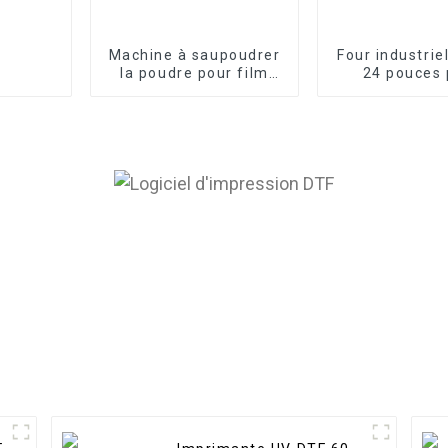
Machine à saupoudrer
Four industrie
la poudre pour film
24 pouces 
DTF A3 Plus, pour
imprimante n
imprimante de film de
DTF, machi
transfert, séchoir à
secouer la po
film DTF pour t-shirts
film