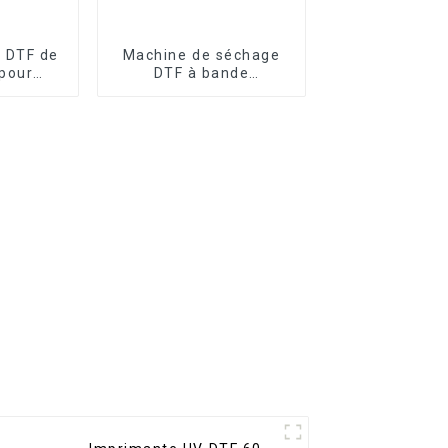
l DTF de
Machine de séchage
pour
DTF à bande
umérique
transporteuse pour
ne à
imprimante A1 60 cm,
udre de
four de polymérisation
DTF à 2 têtes