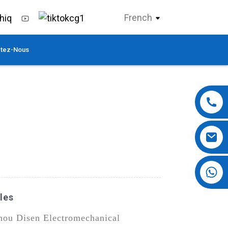
French
tez-Nous
+86 13724069620
les
zhou Disen Electromechanical