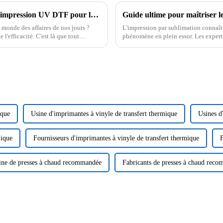
Découvrir les avantages de la technologie d'impression UV DTF pour les entreprises modernes
 monde des affaires de nos jours ?
L'impression par sublimation connaît u
l'efficacité. C'est là que tout
phénomène en plein essor. Les expert
5,31 $.
ique
Usine d'imprimantes à vinyle de transfert thermique
Usines d
mique
Fournisseurs d'imprimantes à vinyle de transfert thermique
ine de presses à chaud recommandée
Fabricants de presses à chaud rec