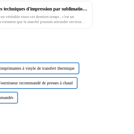
Guide ultime pour maîtriser les techniques d'impression par sublimation pour débutants
n véritable essor ces derniers temps ; c'est un
s estiment que le marché pourrait atteindre environ
'imprimantes à vinyle de transfert thermique
Fournisseur recommandé de presses à chaud
ommandés