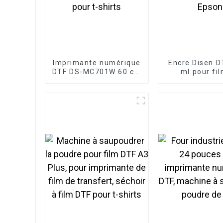
Imprimante numérique
Encre Disen D
DTF DS-MC701W 60 cm
ml pour fi
à double tête avec
transfert P
saupoudreuse de
compatible a
poudre pour t-shirts
têtes d'impr
Epson