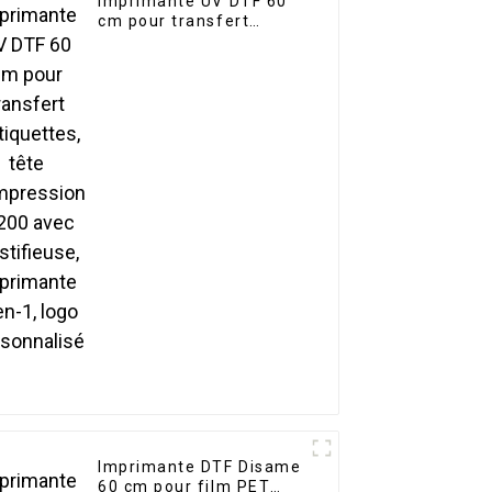
Imprimante UV DTF 60
cm pour transfert
d'étiquettes, tête
d'impression I3200 avec
plastifieuse,
imprimante 2-en-1, logo
personnalisé
Imprimante DTF Disame
60 cm pour film PET