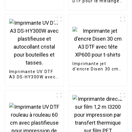
DTF pour le mélange
têtes d'impression
et le chauffage,
Epson
bande transporteuse
à quatre têtes de 60
cm, machine à
mélanger la poudre
DTF
Imprimante jet
d'encre Disen 30 cm
Imprimante UV DTF
A3 DTF avec tête
A3 DS-HY300W avec
XP600 pour t-shirts
plastifieuse et
autocollant cristal
pour bouteilles et
tasses.