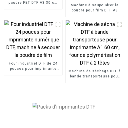
poudre PET DTF A3 30 cm
Machine à saupoudrer la
et séchoir à four DTF pour
poudre pour film DTF A3
imprimante à transfert de
Plus, pour imprimante de
film
film de transfert, séchoir à
film DTF pour t-shirts
Four industriel DTF de 24
pouces pour imprimante
Machine de séchage DTF à
numérique DTF, machine à
bande transporteuse pour
secouer la poudre de film
imprimante A1 60 cm, four
de polymérisation DTF à 2
têtes