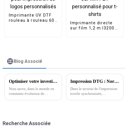
Imprimante UV DTF
rouleau à rouleau 60
Imprimante directe
cm avec plastifieuse
sur film 1,2 m I3200
pour impression de
pour impression par
logos personnalisés
transfert thermique
sur film PET
personnalisé pour t-
shirts
Blog Associé
Optimiser votre investissement : Coûts du support après-vente et de la maintenance pour les meilleures imprimantes DTF
Impression DTG : Normes industrielles et 5 avantages clés pour les acheteurs internationaux
Vous savez, dans le monde en
Dans le secteur de l'impression
constante évolution de
textile synchronisée,
l'impression numérique, les
l'impression directe sur textile
imprimantes DTF ont le vent en
(DTG) est révolutionnaire. Elle
poupe. Les gens apprécient
répond aux exigences de
particulièrement leur capacité à
personnalisation de haute
produire des impressions si
qualité.
Recherche Associée
éclatantes…