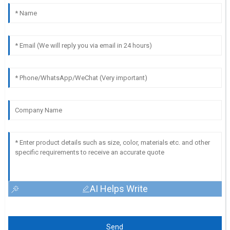
AI Helps Write
Send