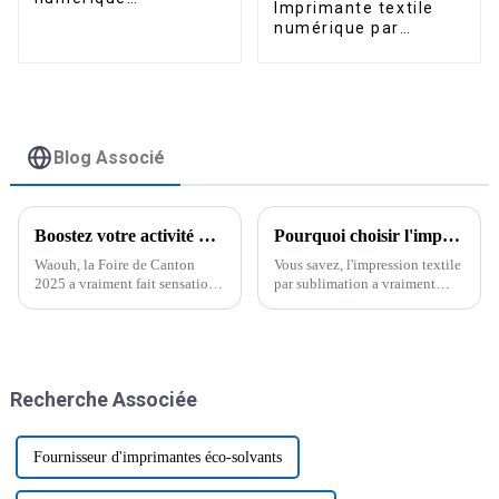
Imprimante textile
multifonction A3 A2
numérique par
6090 pour bouteilles
sublimation grand
en bois et acrylique,
format 1,8 m,
imprimante UV à plat
imprimante
industrielle par
transfert thermique
par sublimation
Blog Associé
Boostez votre activité d'artisanat du bois : découvrez les imprimantes UV de pointe à la Foire de Canton 2025 !
Pourquoi choisir l'impression textile par sublimation pour votre prochain projet ?
Waouh, la Foire de Canton
Vous savez, l'impression textile
2025 a vraiment fait sensation
par sublimation a vraiment
dans le secteur de l'artisanat du
commencé à bouleverser le
bois ! Elle a complètement
monde du tissu, notamment en
changé la donne, surtout pour
ce qui concerne l'éclat des
ceux qui cherchent à
couleurs et
développer leur activité.
Recherche Associée
Fournisseur d'imprimantes éco-solvants