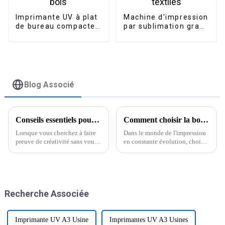
Imprimante UV à plat
Machine d'impression
de bureau compacte
par sublimation grand
A3 pour l'impression
format DS-R1802
sur tasses, bouteilles
pour t-shirts et
et bois
textiles
Blog Associé
Conseils essentiels pour choisir la meilleure imprimante à sublimation économique adaptée à vos besoins
Comment choisir la bonne encre DTF 1000 ml pour la réussite de votre entreprise d'impression
Lorsque vous cherchez à faire
Dans le monde de l'impression
preuve de créativité sans vous
en constante évolution, choisir
ruiner, choisir la bonne «
la bonne encre DTF 1000 ml
imprimante à sublimation
est primordial pour la réussite
économique » peut s'avérer
de votre entreprise. En effet,
assez complexe.
Recherche Associée
Imprimante UV A3 Usine
Imprimantes UV A3 Usines