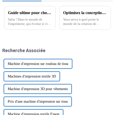
Guide ultime pour choisir la meilleure imprimante à plat UV A1 pour la réussite de votre entreprise
Optimisez la conception de vêtements personnalisés grâce aux solutions d'impression DTF et de saupoudrage de poudre.
Salut ! Dans le monde de
Vous savez à quel point le
l'imprimerie, qui évolue si vite,
monde de la création de
choisir le bon équipement peut
vêtements personnalisés est en
faire toute la différence pour
constante évolution ? Rester
votre entreprise. C'est là
efficace est plus important que
qu'intervient le A1.
jamais si vous voulez…
Recherche Associée
Machine d'impression sur rouleau de tissu
Machines d'impression textile 3D
Machine d'impression 3D pour vêtements
Prix ​​d'une machine d'impression sur tissu
Machine d'impression textile Epson