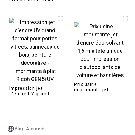
multi-têtes 12 têtes 9
tête 12/15 aiguilles,
aiguilles de l'usine
grande surface 500 x
Disen
1200 mm, fournie par
le fabricant.
Prix ​​usine :
Impression jet
imprimante jet
d'encre UV grand
d'encre éco-solvant
format pour portes
1,6 m à tête unique
vitrées, panneaux de
pour impression
bois, peinture
d'autocollants de
décorative -
voiture et bannières
Imprimante à plat
Ricoh GEN5i UV
Blog Associé