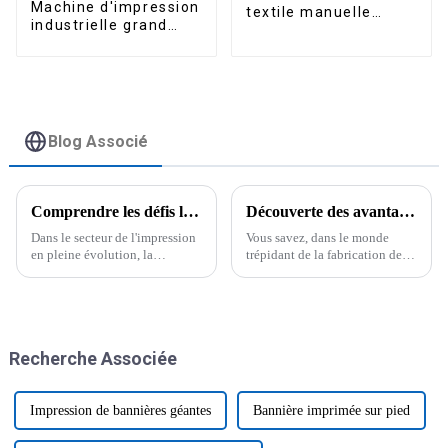
Machine d'impression
textile manuelle
industrielle grand
double station de
format pour
haute qualité 40*60
bannières flexibles,
pouces, facile à
imprimante éco-
utiliser, pour
solvant 3,2 m, tête
impression sur t-
d'impression I3200-
shirts et plaques.
E1
Blog Associé
Comprendre les défis liés aux meilleures imprimantes à plat UV pour les acheteurs internationaux
Découverte des avantages des imprimantes à sublimation Epson pour des produits personnalisés de haute qualité
Dans le secteur de l'impression
Vous savez, dans le monde
en pleine évolution, la
trépidant de la fabrication de
demande de solutions
produits personnalisés, les
d'impression polyvalentes et de
imprimantes à sublimation
haute qualité a explosé,
Epsom ont vraiment bouleversé
notamment pour les
la donne. Elles sont en train de
imprimantes à plat UV.
changer la donne.
Recherche Associée
Impression de bannières géantes
Bannière imprimée sur pied