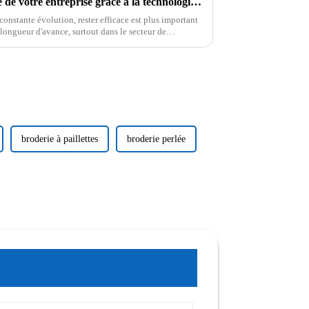
Comment optimiser l'efficacité de votre entreprise grâce à la technologie d'impression numérique UV à plat
constante évolution, rester efficace est plus important
longueur d'avance, surtout dans le secteur de
broderie à paillettes
broderie perlée