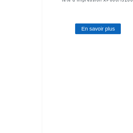
impression rouleau à rouleau pou
publicité extérieure, encre éco-sol
En savoir plus