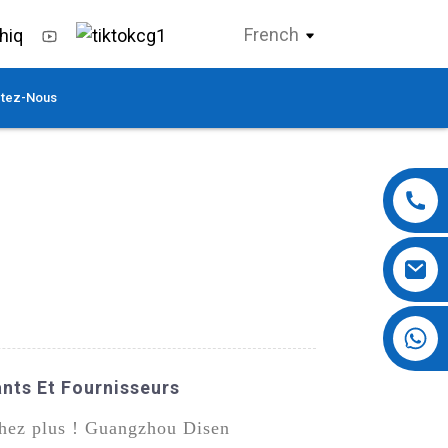
French
tez-Nous
+86 13724069620
nts Et Fournisseurs
chez plus ! Guangzhou Disen