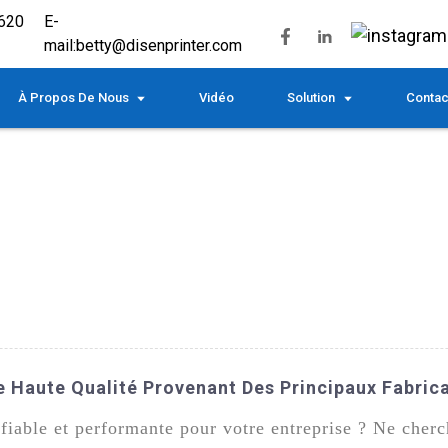
620
E-
mail:
betty@disenprinter.com
À Propos De Nous
Vidéo
Solution
Contac
 Haute Qualité Provenant Des Principaux Fabrica
iable et performante pour votre entreprise ? Ne cher