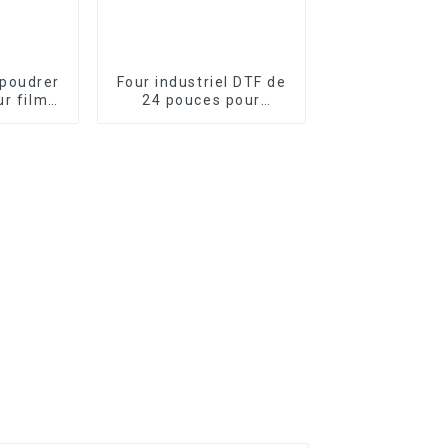
poudrer
Four industriel DTF de
ur film
24 pouces pour
, pour
imprimante numérique
 film de
DTF, machine à
choir à
secouer la poudre de
t-shirts
film