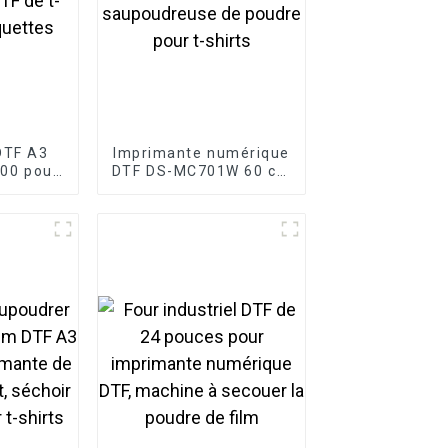
DTF A3
Imprimante numérique
600 pour
DTF DS-MC701W 60 cm
TF de t-
à double tête avec
quettes
saupoudreuse de
poudre pour t-shirts