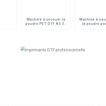
Machine à secouer la
Machine à sau
poudre PET DTF A3 30
la poudre po
cm et séchoir à four
DTF A3 Plus
DTF pour imprimante à
imprimante de
transfert de film
transfert, sé
film DTF pour 