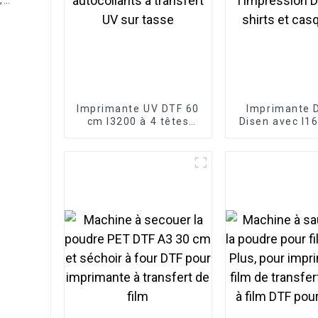
r la
vant.
Imprimante UV DTF 60
Imprimante 
cm I3200 à 4 têtes
Disen avec I1
pour autocollants à
l'impression D
transfert UV sur tasse
shirts et cas