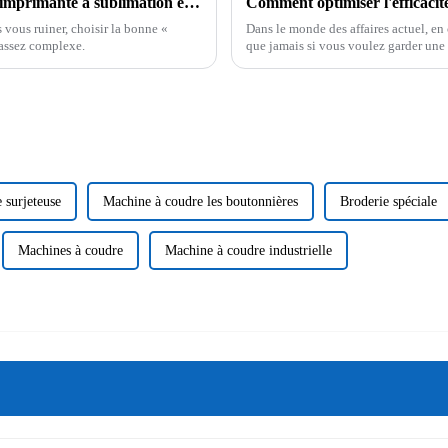
Conseils essentiels pour choisir la meilleure imprimante à sublimation économique adaptée à vos besoins
 vous ruiner, choisir la bonne «
Dans le monde des affaires actuel, en 
 assez complexe.
que jamais si vous voulez garder une 
l'imprimerie.
 surjeteuse
Machine à coudre les boutonnières
Broderie spéciale
Machines à coudre
Machine à coudre industrielle