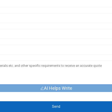
AI Helps Write
Send