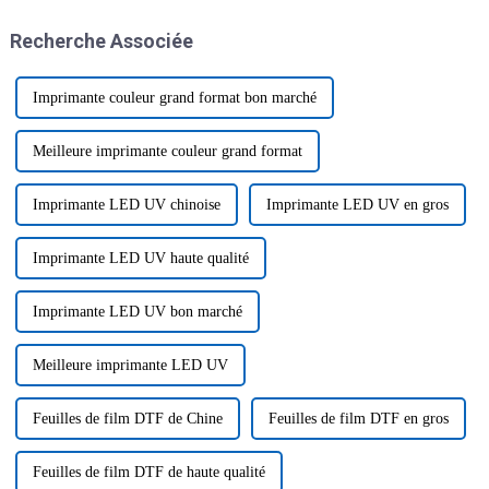
crucial, surtout si vous êtes
procédé de fabrication moderne
dans le secteur de l'impression
qui illustre cette évolution.
Recherche Associée
numérique.
Imprimante couleur grand format bon marché
Meilleure imprimante couleur grand format
Imprimante LED UV chinoise
Imprimante LED UV en gros
Imprimante LED UV haute qualité
Imprimante LED UV bon marché
Meilleure imprimante LED UV
Feuilles de film DTF de Chine
Feuilles de film DTF en gros
Feuilles de film DTF de haute qualité