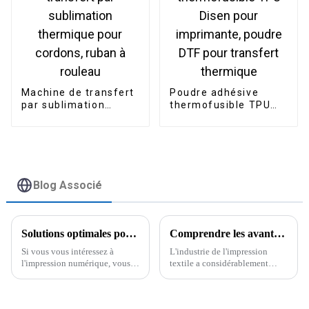
shirts et plaques.
Machine de transfert
Poudre adhésive
par sublimation
thermofusible TPU
thermique pour
Disen pour
cordons, ruban à
imprimante, poudre
rouleau
DTF pour transfert
thermique
Blog Associé
Solutions optimales pour trouver l'imprimante à sublimation idéale pour votre entreprise
Comprendre les avantages des imprimantes à sublimation thermique dans la fabrication moderne
Si vous vous intéressez à
L'industrie de l'impression
l'impression numérique, vous
textile a considérablement
savez combien il est important
évolué ces dernières années ;
de choisir la bonne imprimante
les imprimantes à sublimation
à sublimation. C'est un point
thermique constituent un