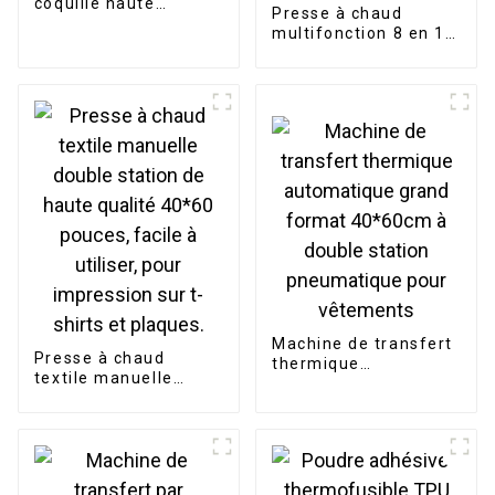
coquille haute
Presse à chaud
pression de type
multifonction 8 en 1
européen pour
pour sublimation,
imprimante de
idéale pour t-shirts,
transfert de t-shirts
vêtements, mugs,
tasses, gobelets,
casquettes et
assiettes.
Machine de transfert
Presse à chaud
thermique
textile manuelle
automatique grand
double station de
format 40*60cm à
haute qualité 40*60
double station
pouces, facile à
pneumatique pour
utiliser, pour
vêtements
impression sur t-