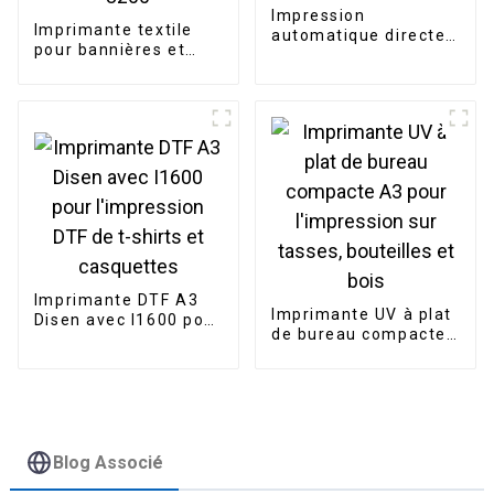
Impression
Imprimante textile
automatique directe
pour bannières et
sur textile (DTG) pour
drapeaux de 1,8 m
l'impression de t-
avec 2 têtes
shirts
d'impression Epson
3200
Imprimante DTF A3
Imprimante UV à plat
Disen avec I1600 pour
de bureau compacte
l'impression DTF de t-
A3 pour l'impression
shirts et casquettes
sur tasses, bouteilles
et bois
Blog Associé