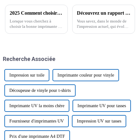
2025 Comment choisir la meilleure imprimante à sublimation Epson pour vos besoins
Découvrez un rapport qualité-prix exceptionnel : imprimantes à plat UV A3 fiables en provenance de Chine pour les acheteurs du monde entier
Lorsque vous cherchez à
Vous savez, dans le monde de
choisir la bonne imprimante à
l'impression actuel, qui évolue
sublimation Epsom, il est
à un rythme effréné, les
essentiel de bien comprendre
imprimantes à plat UV A3 sont
vos besoins. Honnêtement, Dr.
de plus en plus mises en avant.
Jane
Elles sont devenues un choix
incontournable pour
Recherche Associée
Impression sur toile
Imprimante couleur pour vinyle
Découpeuse de vinyle pour t-shirts
Imprimante UV la moins chère
Imprimante UV pour tasses
Fournisseur d'imprimantes UV
Impression UV sur tasses
Prix ​​d'une imprimante A4 DTF