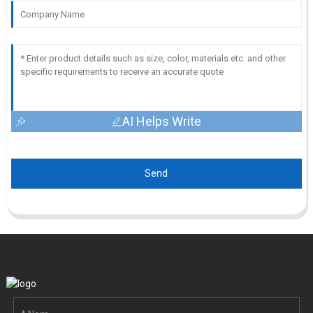
AI Helps Write
Send