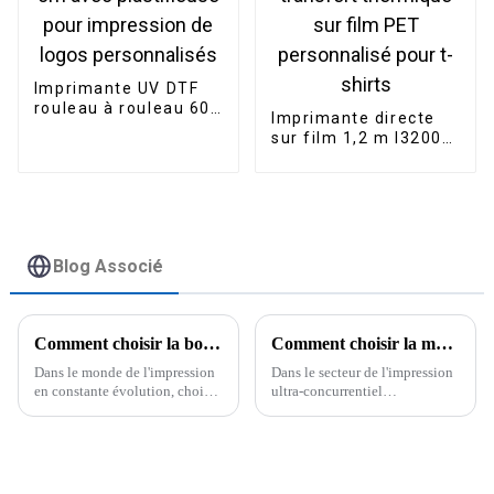
Imprimante UV DTF
rouleau à rouleau 60
Imprimante directe
cm avec plastifieuse
sur film 1,2 m I3200
pour impression de
pour impression par
logos personnalisés
transfert thermique
sur film PET
personnalisé pour t-
shirts
Blog Associé
Comment choisir la bonne encre DTF 1000 ml pour la réussite de votre entreprise d'impression
Comment choisir la meilleure imprimante UV DTF pour les besoins de votre entreprise
Dans le monde de l'impression
Dans le secteur de l'impression
en constante évolution, choisir
ultra-concurrentiel
la bonne encre DTF 1000 ml
d'aujourd'hui, choisir la bonne
est primordial pour la réussite
imprimante UV DTF peut faire
de votre entreprise. En effet,
toute la différence pour votre
entreprise. Franchement, avec
la mondialisation, il est crucial