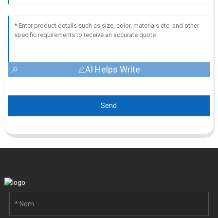
AI Helps Write
Send