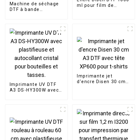
Machine de séchage
ml pour film de
DTF à bande
transfert PET DTF
transporteuse pour
compatible avec les
imprimante A1 60 cm,
têtes d'impression
four de
Epson
polymérisation DTF à
2 têtes
Imprimante jet
d'encre Disen 30 cm
Imprimante UV DTF
A3 DTF avec tête
A3 DS-HY300W avec
XP600 pour t-shirts
plastifieuse et
autocollant cristal
pour bouteilles et
tasses.