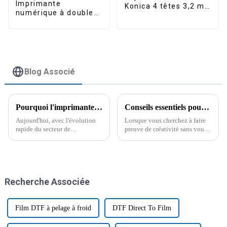
Imprimante
Konica 4 têtes 3,2 m
numérique à double
pour l'industrie,
tête éco-solvant 3,2
impression jet
m jet d'encre pour
d'encre publicitaire
bannières flexibles
avec tête
d'impression XP600
Blog Associé
Pourquoi l'imprimante d'autocollants UV DTF représente l'avenir des solutions d'impression personnalisées
Conseils essentiels pour choisir la meilleure imprimante à sublimation économique adaptée à vos besoins
Aujourd'hui, avec l'évolution
Lorsque vous cherchez à faire
rapide du secteur de
preuve de créativité sans vous
l'impression, l'imprimante
ruiner, choisir la bonne «
d'autocollants UV DTF est
imprimante à sublimation
devenue un outil
économique » peut s'avérer
incontournable pour les
assez complexe.
entreprises qui recherchent…
Recherche Associée
Film DTF à pelage à froid
DTF Direct To Film