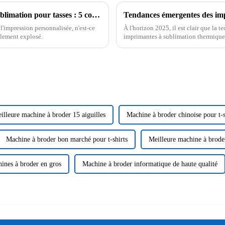
Exploiter la puissance des imprimantes à sublimation pour tasses : 5 conseils essentiels pour les acheteurs internationaux
l'impression personnalisée, n'est-ce
À l'horizon 2025, il est clair que la 
blement explosé.
imprimantes à sublimation thermique 
illeure machine à broder 15 aiguilles
Machine à broder chinoise pour t-s
Machine à broder bon marché pour t-shirts
Meilleure machine à broder
ines à broder en gros
Machine à broder informatique de haute qualité