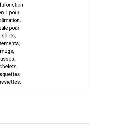
pour sublimation, idéale
pour t-shirts,
vêtements, mugs,
tasses, gobelets,
casquettes et assiettes.