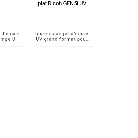
 d'encre
Impression jet d'encre
lampe UV
UV grand format pour
ression
portes vitrées,
 bois et
panneaux de bois,
ête
peinture décorative -
n 1016
Imprimante à plat
U
Ricoh GEN5i UV