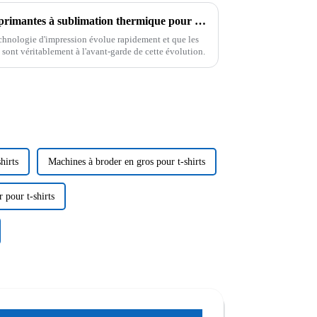
Tendances émergentes des imprimantes à sublimation thermique pour 2025 : une comparaison complète des performances et des coûts
technologie d'impression évolue rapidement et que les
sont véritablement à l'avant-garde de cette évolution.
hirts
Machines à broder en gros pour t-shirts
 pour t-shirts