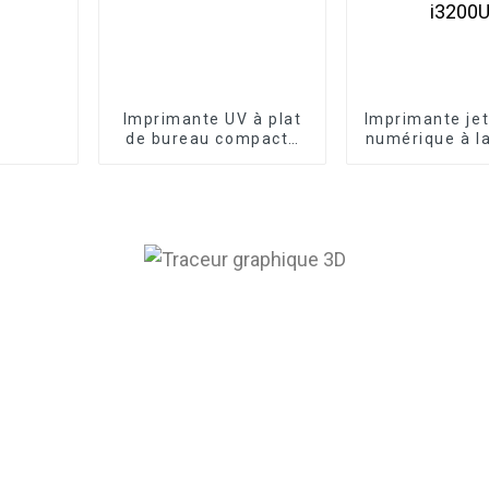
Imprimante UV à plat
Imprimante jet
de bureau compacte
numérique à 
A3 pour l'impression
LED pour imp
sur tasses, bouteilles
sur acrylique,
et bois
verre, t
d'impressio
i3200